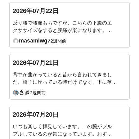
すか？（43歳女性です）
2026年07月22日
反り腰で腰痛もちですが、こちらの下腹のエ
クササイズをすると腰痛が楽になります。予
防のために毎日やってもよいですか？
masamiwg7
2週間前
2026年07月21日
背中が曲がっていると昔から言われてきまし
た。椅子に座っている時だけでなく、下に落ち
ているものを拾う時やお辞儀の時も背中を丸め
さき
2週間前
てしまいます。この場合はどの動画を参考にす
ればよいでしょうか？
2026年07月20日
いつも楽しく拝見しています。二の腕がプル
プルしているのが気になっています。おすす