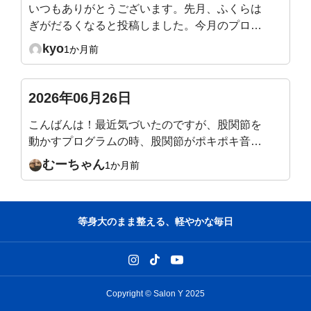
いつもありがとうございます。先月、ふくらは
ぎがだるくなると投稿しました。今月のプログ
ラムを楽しみにしてライブやアーカイブもでき
kyo
1か月前
るだけやってみて、身体が軽くなってきて、足
だけでなく背中や下腹部、腕周りも引き締まっ
たように思います。一つ質問で、私は呼吸がお
2026年06月26日
腹だけしか膨らまないですが続けているうちに
こんばんは！最近気づいたのですが、股関節を
胸までふくらんでくるでしょうか？
動かすプログラムの時、股関節がポキポキ音が
します。特に右側の股関節がポキポキ音がしま
むーちゃん
1か月前
す。痛くなければ気にせずに続けていてもいい
でしょうか？何かが良くないのでしょうか？い
つも音が気になりますし、動きも悪い気がしま
等身大のまま整える、軽やかな毎日
す。
Copyright © Salon Y 2025