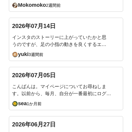
めの動画があれば教えてください☺️どうぞよ
Mokomoko
2週間前
ろしくお願い致します🙇
2026年07月14日
インスタのストーリーに上がっていたかと思
うのですが、足の小指の動きを良くするエク
ササイズ教えてください。
yuki
3週間前
2026年07月05日
こんばんは。マイページについてお尋ねしま
す。以前から、毎月、自分が一番最初にログイ
ンしてエクササイズを行った日の記録が、カレ
sea
1か月前
ンダーにも動画視聴履歴にも反映されません。
今月は本日が最初の日でしたが、やはり同じで
す。私だけでしょうか？
2026年06月27日