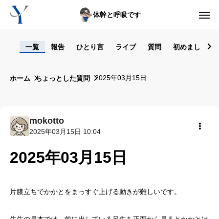
体幹と呼吸です
ログイン
一覧
報告
ひとり言
ライブ
質問
初めまして！
からだの悩み動画集
2025年03月15日
ホーム
ちょっとした質問
体型の悩み動画集
ライブレッスン
mokotto
2025年03月15日 10:04
セルフ姿勢分析
共有
2025年03月15日
入会方法
トップ画面ガイド
片膝立ちでかかとをまっすぐ上げる動きが難しいです。
利用規約