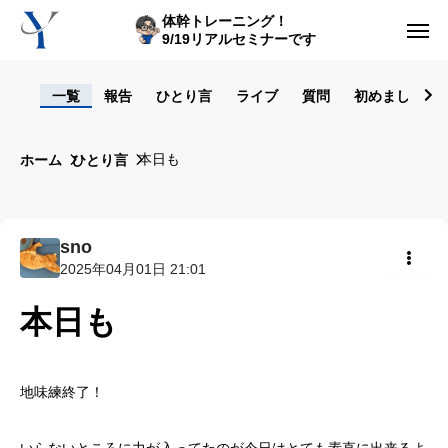
体幹トレーニング！
9/19リアルセミナーです
ログイン
一覧
報告
ひとり言
ライブ
質問
初めまして！
からだの悩み動画集
本日も
ホーム
ひとり言
体型の悩み動画集
ライブレッスン
sno
2025年04月01日 21:01
セルフ姿勢分析
共有
本日も
入会方法
トップ画面ガイド
地味練終了！
利用規約