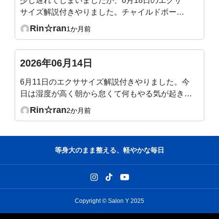
少し遅れてしまいましたが、6月18日のエクサ
サイズ解説付きやりました。チャイルドポーズ
で骨盤だけ後傾するのが意外と難しかったで
Rin☆ran
1か月前
す。気づくと脚に力が入っていたり😓なぜか横
隔膜あたりが攣りそうになりました。
2026年06月14日
6月11日のエクササイズ解説付きやりました。今
日は湿度が高く朝から怠くて何もやる気が起きな
かったのですが、ライブ1時間をやっているうち
Rin☆ran
2か月前
に腰痛も少し楽になり(腸腰筋伸びたー)、身体も
少し軽く→気持ちも少しやる気になってきまし
た。最後に先生が、だるい時は動いた方が良い、
等身大のまま整える、軽やかな毎日
とおっしゃっていて、本当にその通りだな、うん
うん、と頷きながら今日のエクササイズ終えまし
た。ありがとうございました。
Copyright © Salon Y 2025