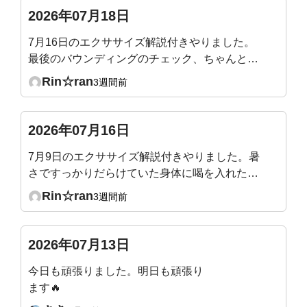
というのは、普通の呼吸時ではなくて、深呼吸の
2026年07月18日
時の数値ですか？深呼吸をしても全くそこには届
7月16日のエクササイズ解説付きやりました。
きそうにないです‥。何となくわかってはいまし
最後のバウンディングのチェック、ちゃんと腹
たが、やはりショックでした。
圧が入るのを確認できました。最後、バックプ
Rin☆ran
3週間前
ランクを追加でやって終えました。整ってスッ
キリです！
2026年07月16日
7月9日のエクササイズ解説付きやりました。暑
さですっかりだらけていた身体に喝を入れたよ
うで、シャキッとしました。ぽっこりになって
Rin☆ran
3週間前
いた腹壁にもスイッチ入った様です。マウンテ
ンクライマー、スピード少し遅くなったのか
な？やりやすくなりました。
2026年07月13日
今日も頑張りました。明日も頑張り
ます🔥