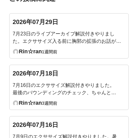
2026年07月29日
7月23日のライブアーカイブ解説付きやりまし
た。エクササイズ入る前に胸郭の拡張のお話があ
ったので、メジャーで測ってテストしてみたとこ
Rin☆ran
1週間前
ろ、普通の呼吸だと殆ど動かず1〜2センチしか
広がりませんでした😢健康な成人は5〜7センチ
というのは、普通の呼吸時ではなくて、深呼吸の
2026年07月18日
時の数値ですか？深呼吸をしても全くそこには届
7月16日のエクササイズ解説付きやりました。
きそうにないです‥。何となくわかってはいまし
最後のバウンディングのチェック、ちゃんと腹
たが、やはりショックでした。
圧が入るのを確認できました。最後、バックプ
Rin☆ran
3週間前
ランクを追加でやって終えました。整ってスッ
キリです！
2026年07月16日
7月9日のエクササイズ解説付きやりました。暑