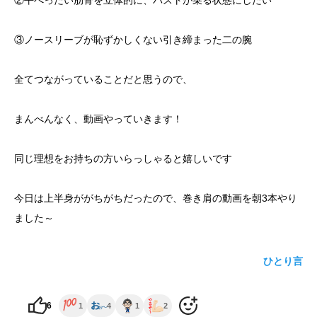
②平べったい肋骨を立体的に、バストが乗る状態にしたい
yoshidaコラム
③ノースリーブが恥ずかしくない引き締まった二の腕
全てつながっていることだと思うので、
まんべんなく、動画やっていきます！
同じ理想をお持ちの方いらっしゃると嬉しいです
今日は上半身ががちがちだったので、巻き肩の動画を朝3本やり
ました～
ひとり言
6
1
4
1
2