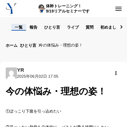
体幹トレーニング！
9/19リアルセミナーです
ログイン
一覧
報告
ひとり言
ライブ
質問
初めまして！
からだの悩み動画集
今の体悩み・理想の姿！
ホーム
ひとり言
体型の悩み動画集
ライブレッスン
YR
2025年06月02日 17:05
セルフ姿勢分析
共有
今の体悩み・理想の姿！
入会方法
トップ画面ガイド
①ぽっこり下腹を引っ込めたい
利用規約