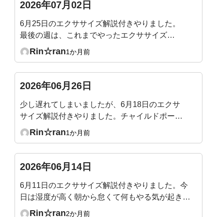
2026年07月02日
6月25日のエクササイズ解説付きやりました。
最後の週は、これまでやったエクササイズの
総まとめなので、やりやすくて1時間があっと
Rin☆ran
1か月前
いう間でした。
2026年06月26日
少し遅れてしまいましたが、6月18日のエクサ
サイズ解説付きやりました。チャイルドポーズ
で骨盤だけ後傾するのが意外と難しかったで
Rin☆ran
1か月前
す。気づくと脚に力が入っていたり😓なぜか横
隔膜あたりが攣りそうになりました。
2026年06月14日
6月11日のエクササイズ解説付きやりました。今
日は湿度が高く朝から怠くて何もやる気が起きな
かったのですが、ライブ1時間をやっているうち
Rin☆ran
2か月前