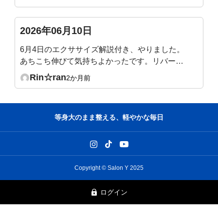
に腰痛も少し楽になり(腸腰筋伸びたー)、身体も
少し軽く→気持ちも少しやる気になってきまし
た。最後に先生が、だるい時は動いた方が良い、
2026年06月10日
とおっしゃっていて、本当にその通りだな、うん
6月4日のエクササイズ解説付き、やりました。
うん、と頷きながら今日のエクササイズ終えまし
あちこち伸びて気持ちよかったです。リバース
た。ありがとうございました。
プランク腕がのびました！自分が弱いお尻とも
Rin☆ran
2か月前
も裏も一緒に鍛えられるなんて一石三鳥👍気づ
いた時にやれたらいいなと思います😊
等身大のまま整える、軽やかな毎日
Copyright © Salon Y 2025
ログイン