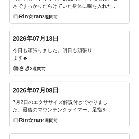
さですっかりだらけていた身体に喝を入れたよ
うで、シャキッとしました。ぽっこりになって
Rin☆ran
3週間前
いた腹壁にもスイッチ入った様です。マウンテ
ンクライマー、スピード少し遅くなったのか
な？やりやすくなりました。
2026年07月13日
今日も頑張りました。明日も頑張り
ます🔥
さき
3週間前
2026年07月08日
7月2日のエクササイズ解説付きでやりまし
た。最後のマウンテンクライマー、足指を突
き指しそうになりながら頑張りました！
Rin☆ran
4週間前