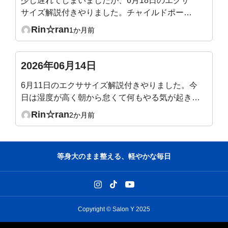
少し遅れてしまいましたが、6月18日のエクサ
サイズ解説付きやりました。チャイルドポーズ
で骨盤だけ後傾するのが意外と難しかったで
Rin☆ran
1か月前
す。気づくと脚に力が入っていたり😓なぜか横
隔膜あたりが攣りそうになりました。
2026年06月14日
6月11日のエクササイズ解説付きやりました。今
日は湿度が高く朝から怠くて何もやる気が起きな
かったのですが、ライブ1時間をやっているうち
Rin☆ran
2か月前
に腰痛も少し楽になり(腸腰筋伸びたー)、身体も
少し軽く→気持ちも少しやる気になってきまし
た。最後に先生が、だるい時は動いた方が良い、
等身大のまま整える、軽やかな毎日
とおっしゃっていて、本当にその通りだな、うん
うん、と頷きながら今日のエクササイズ終えまし
た。ありがとうございました。
Copyright © Salon Y 2025