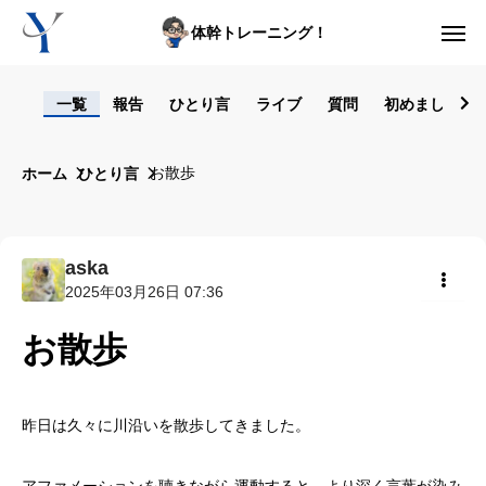
体幹トレーニング！
ログイン
一覧
報告
ひとり言
ライブ
質問
初めまして！
からだの悩み動画集
お散歩
ホーム
ひとり言
体型の悩み動画集
ライブレッスン
aska
2025年03月26日 07:36
セルフ姿勢分析
共有
お散歩
入会方法
トップ画面ガイド
昨日は久々に川沿いを散歩してきました。
利用規約