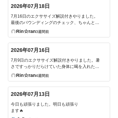
というのは、普通の呼吸時ではなくて、深呼吸の
2026年07月18日
時の数値ですか？深呼吸をしても全くそこには届
7月16日のエクササイズ解説付きやりました。
きそうにないです‥。何となくわかってはいまし
最後のバウンディングのチェック、ちゃんと腹
たが、やはりショックでした。
圧が入るのを確認できました。最後、バックプ
Rin☆ran
3週間前
ランクを追加でやって終えました。整ってスッ
キリです！
2026年07月16日
7月9日のエクササイズ解説付きやりました。暑
さですっかりだらけていた身体に喝を入れたよ
うで、シャキッとしました。ぽっこりになって
Rin☆ran
4週間前
いた腹壁にもスイッチ入った様です。マウンテ
ンクライマー、スピード少し遅くなったのか
な？やりやすくなりました。
2026年07月13日
今日も頑張りました。明日も頑張り
ます🔥