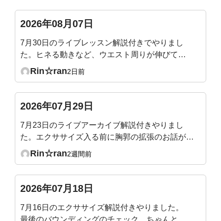
2026年08月07日
7月30日のライブレッスン解説付きでやりまし
た。ヒネる動きなど、ウエスト周りが伸びて気
持ち良かったです。腰痛にも効きそうでした。
Rin☆ran
2日前
たまに気づいた時にやりたいと思います。
2026年07月29日
7月23日のライブアーカイブ解説付きやりまし
た。エクササイズ入る前に胸郭の拡張のお話があ
ったので、メジャーで測ってテストしてみたとこ
Rin☆ran
2週間前
ろ、普通の呼吸だと殆ど動かず1〜2センチしか
広がりませんでした😢健康な成人は5〜7センチ
というのは、普通の呼吸時ではなくて、深呼吸の
2026年07月18日
時の数値ですか？深呼吸をしても全くそこには届
7月16日のエクササイズ解説付きやりました。
きそうにないです‥。何となくわかってはいまし
最後のバウンディングのチェック、ちゃんと腹
たが、やはりショックでした。