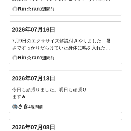
圧が入るのを確認できました。最後、バックプ
Rin☆ran
3週間前
ランクを追加でやって終えました。整ってスッ
キリです！
2026年07月16日
7月9日のエクササイズ解説付きやりました。暑
さですっかりだらけていた身体に喝を入れたよ
うで、シャキッとしました。ぽっこりになって
Rin☆ran
3週間前
いた腹壁にもスイッチ入った様です。マウンテ
ンクライマー、スピード少し遅くなったのか
な？やりやすくなりました。
2026年07月13日
今日も頑張りました。明日も頑張り
ます🔥
さき
4週間前
2026年07月08日