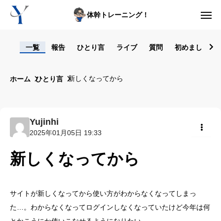
体幹トレーニング！
ログイン
一覧
報告
ひとり言
ライブ
質問
初めまして！
からだの悩み動画集
新しくなってから
ホーム
ひとり言
体型の悩み動画集
ライブレッスン
Yujinhi
2025年01月05日 19:33
セルフ姿勢分析
共有
新しくなってから
入会方法
トップ画面ガイド
サイトが新しくなってから使い方がわからなくなってしまっ
た…。わからなくなってログインしなくなっていたけど今年は何
利用規約