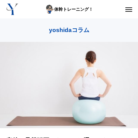
体幹トレーニング！
ログイン
yoshidaコラム
からだの悩み動画集
体型の悩み動画集
ライブレッスン
セルフ姿勢分析
入会方法
トップ画面ガイド
利用規約