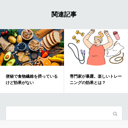
関連記事
る
専門家が暴露。楽しいトレー
糖質制限と脂質制限どちら
ニングの効果とは？
効果的？