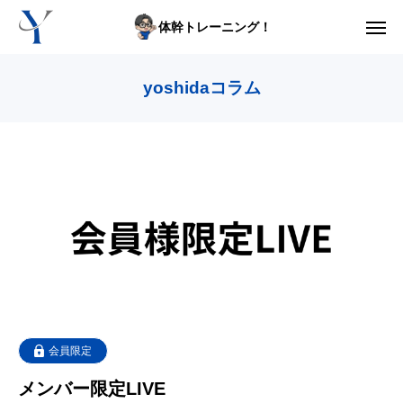
体幹トレーニング！
からだの悩み動画集
yoshidaコラム
体型の悩み動画集
ライブレッスン
セルフ姿勢分析
入会方法
トップ画面ガイド
利用規約
会員限定
メンバー限定LIVE
yoshidaコラム