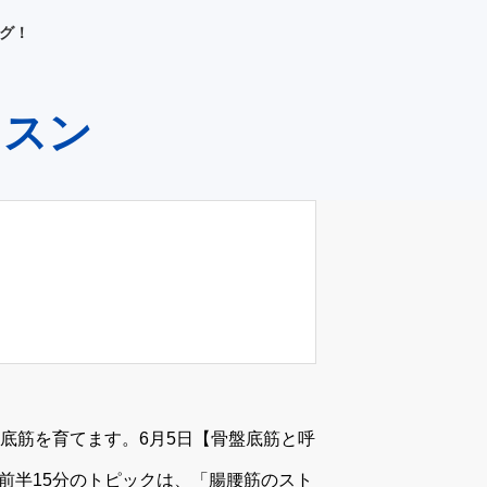
グ！
ッスン
底筋を育てます。6月5日【骨盤底筋と呼
ら※前半15分のトピックは、「腸腰筋のスト