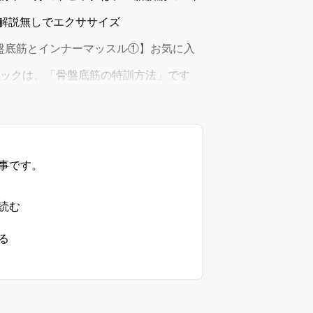
e=copy解説無しでエクササイズ
y6月12日【骨盤底筋とインナーマッスル①】お気に入
のトピックは、「骨盤底筋の特訓方法」です
事です。
読む
る