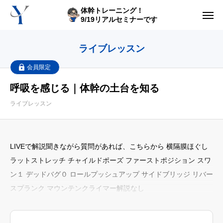
体幹トレーニング！
9/19リアルセミナーです
からだの悩み動画集
ライブレッスン
体型の悩み動画集
会員限定
呼吸を感じる｜体幹の土台を知る
ライブレッスン
ライブレッスン
セルフ姿勢分析
入会方法
LIVEで解説聞きながら質問があれば、こちらから 横隔膜ほぐし
ラットストレッチ チャイルドポーズ ファーストポジション スワ
トップ画面ガイド
ン１ デッドバグ０ ロールプッシュアップ サイドブリッジ リバー
スプランク マウンテンクライマー解説なし
利用規約
yoshidaコラム