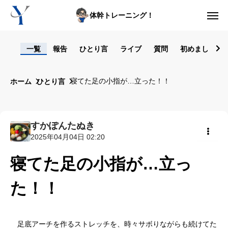
体幹トレーニング！
ログイン
一覧
報告
ひとり言
ライブ
質問
初めまして！
からだの悩み動画集
寝てた足の小指が…立った！！
ホーム
ひとり言
体型の悩み動画集
ライブレッスン
すかぽんたぬき
2025年04月04日 02:20
セルフ姿勢分析
共有
寝てた足の小指が…立っ
入会方法
た！！
トップ画面ガイド
利用規約
足底アーチを作るストレッチを、時々サボりながらも続けてた