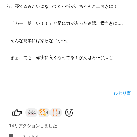
ら、寝てるみたいになってた小指が、ちゃんと上向きに！
yoshidaコラム
「わー、嬉しい！！」と足に力が入った途端、横向きに…。
そんな簡単には治らないか〜。
まぁ、でも、確実に良くなってる！がんばろ〜( ´͈ ᴗ `͈ )
ひとり言
8
1
4
1
14リアクションしました
コメント 4