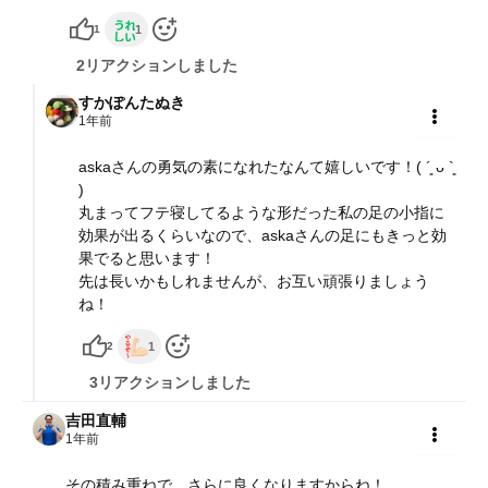
1
1
2リアクションしました
すかぽんたぬき
1年前
共有
askaさんの勇気の素になれたなんて嬉しいです！( ´͈ ᴗ `͈
)
丸まってフテ寝してるような形だった私の足の小指に
効果が出るくらいなので、askaさんの足にもきっと効
果でると思います！
先は長いかもしれませんが、お互い頑張りましょう
ね！
2
1
3リアクションしました
吉田直輔
1年前
共有
その積み重ねで、さらに良くなりますからね！