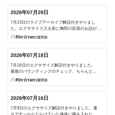
2026年07月29日
7月23日のライブアーカイブ解説付きやりまし
た。エクササイズ入る前に胸郭の拡張のお話があ
ったので、メジャーで測ってテストしてみたとこ
Rin☆ran
2週間前
ろ、普通の呼吸だと殆ど動かず1〜2センチしか
広がりませんでした😢健康な成人は5〜7センチ
というのは、普通の呼吸時ではなくて、深呼吸の
2026年07月18日
時の数値ですか？深呼吸をしても全くそこには届
7月16日のエクササイズ解説付きやりました。
きそうにないです‥。何となくわかってはいまし
最後のバウンディングのチェック、ちゃんと腹
たが、やはりショックでした。
圧が入るのを確認できました。最後、バックプ
Rin☆ran
3週間前
ランクを追加でやって終えました。整ってスッ
キリです！
2026年07月16日
7月9日のエクササイズ解説付きやりました。暑
さですっかりだらけていた身体に喝を入れたよ