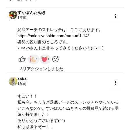
すかぽんたぬき
1年前
共有
足底アーチのストレッチは、ここにあります。
https://salon-yoshida.com/manual1-14/
姿勢の説明書のところです。
kurakoさんも是非やってみてください！( ´͈ ᴗ `͈ )
1
1
1
3リアクションしました
aska
1年前
共有
すごい！！
私も今、ちょうど足底アーチのストレッチをやっている
ところなので、すかぽんたぬきさんの投稿見て続ける勇
気が持てました！
ありがとうございます(^^)
私も頑張るぞー！！