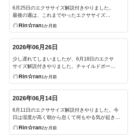
6月25日のエクササイズ解説付きやりました。
最後の週は、これまでやったエクササイズの
総まとめなので、やりやすくて1時間があっと
Rin☆ran
1か月前
いう間でした。
2026年06月26日
少し遅れてしまいましたが、6月18日のエクサ
サイズ解説付きやりました。チャイルドポーズ
で骨盤だけ後傾するのが意外と難しかったで
Rin☆ran
1か月前
す。気づくと脚に力が入っていたり😓なぜか横
隔膜あたりが攣りそうになりました。
2026年06月14日
6月11日のエクササイズ解説付きやりました。今
日は湿度が高く朝から怠くて何もやる気が起きな
かったのですが、ライブ1時間をやっているうち
Rin☆ran
2か月前
に腰痛も少し楽になり(腸腰筋伸びたー)、身体も