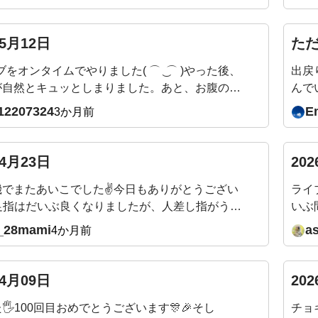
前傾後継をするときも同じ箇所で音がするときが
。痛くはないですが、音の正体はなんなんでしょ
05月12日
た
ブをオンタイムでやりました( ⌒ ͜ ⌒ )やった後、
出戻
が自然とキュッとしまりました。あと、お腹の深
んで
まで自然と力が入っていく感じです。←吉田先
12207324
E
3か月前
状態、いいかんじですか？これまでこんなにも腹
ていたんだ、、、！とすごい気づきです。姿勢も
てます。
04月23日
20
でまたあいこでした✌️今日もありがとうござい
ライ
足指はだいぶ良くなりましたが、人差し指がうま
いぶ
親指とぶつかりがちです。地道に直していこうと
クサ
_28mami
a
4か月前
。来週の質問、メールのリンクから入れますね。
まず
て5月もとても楽しみです✨またよろしくお願い
てま
🙇
の手
04月09日
20
にあ
🖐️100回目おめでとうございます🎊🎉そし
チョ
ギー