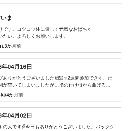
だいま
りです。コツコツ体に優しく元気なおばちゃ
いたい。よろしくお願いします。
m.
3か月前
26年04月16日
ブありがとうございました🙌🏻✨2週間参加できず、だ
間が空いてしまいましたが…指の付け根から曲げるエ
サイズは、ほぼ毎日やっていたので！付け根から土踏
ska
4か月前
まで、かなり曲線描けるようになったなぁーと感動し
した🥹✨キツいエクササイズの時は、吉田先生が合い
を入れてくれるので🤣楽しみながらできていて、本当
26年04月02日
りがたいです！先生の穏やかだけどパワフルなエネル
キの人です✌今日もありがとうございました。バックク
が大好きです✨