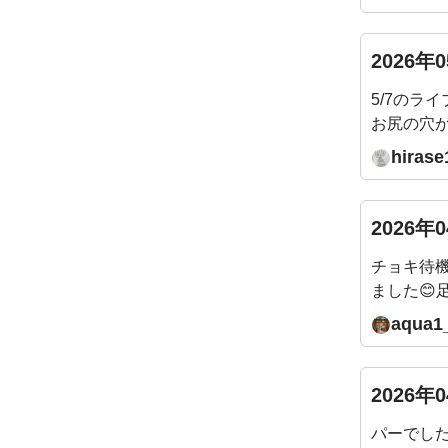
けで骨盤
あります
うか？？
2026年
5/7のライ
お尻の穴
いところ
hirase
生、この
圧が抜け
良くなっ
2026年
チョキ待機
ました
く動かず
aqua1
思います
来週そし
いたします
2026年
パーでした