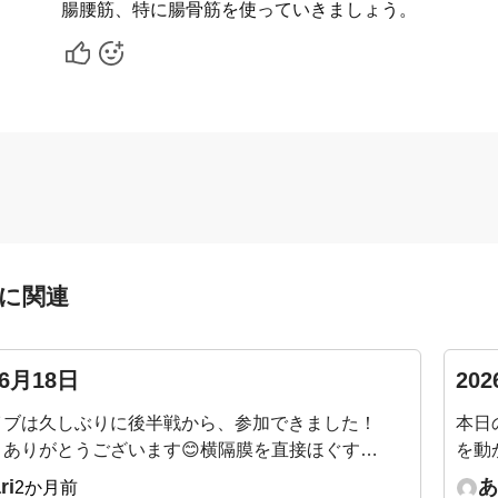
腸腰筋、特に腸骨筋を使っていきましょう。
に関連
06月18日
20
イブは久しぶりに後半戦から、参加できました！
本日
！ありがとうございます😊横隔膜を直接ほぐすと
を動
リパリと剥がれるような音が聞こえました。仰向
を見
ri
あ
2か月前