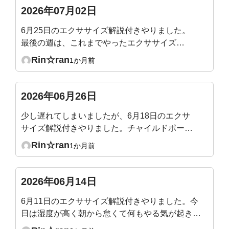
2026年07月02日
6月25日のエクササイズ解説付きやりました。
最後の週は、これまでやったエクササイズの
総まとめなので、やりやすくて1時間があっと
Rin☆ran
1か月前
いう間でした。
2026年06月26日
少し遅れてしまいましたが、6月18日のエクサ
サイズ解説付きやりました。チャイルドポーズ
で骨盤だけ後傾するのが意外と難しかったで
Rin☆ran
1か月前
す。気づくと脚に力が入っていたり😓なぜか横
隔膜あたりが攣りそうになりました。
2026年06月14日
6月11日のエクササイズ解説付きやりました。今
日は湿度が高く朝から怠くて何もやる気が起きな
かったのですが、ライブ1時間をやっているうち