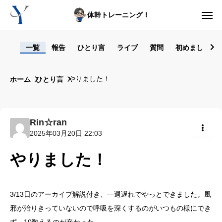
体幹トレーニング！
ログイン
一覧
報告
ひとり言
ライブ
質問
初めまして！
からだの悩み動画集
やりました！
ホーム
ひとり言
体型の悩み動画集
ライブレッスン
Rin☆ran
2025年03月20日 22:03
セルフ姿勢分析
共有
やりました！
入会方法
トップ画面ガイド
3/13日のアーカイブ解説付き、一週遅れでやっとできました。風
邪が治りきっていないので呼吸を深くするのがいつもの様にでき
利用規約