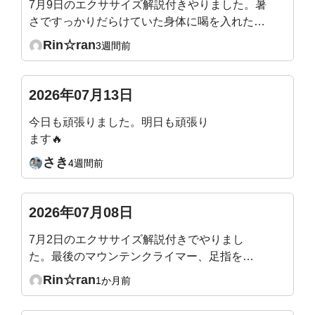
7月9日のエクササイズ解説付きやりました。暑
さですっかりだらけていた身体に喝を入れたよ
うで、シャキッとしました。ぽっこりになって
Rin☆ran
3週間前
いた腹壁にもスイッチ入った様です。マウンテ
ンクライマー、スピード少し遅くなったのか
な？やりやすくなりました。
2026年07月13日
今日も頑張りました。明日も頑張り
ます🔥
さき
4週間前
2026年07月08日
7月2日のエクササイズ解説付きでやりまし
た。最後のマウンテンクライマー、足指を突
き指しそうになりながら頑張りました！
Rin☆ran
1か月前