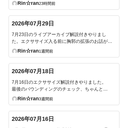
持ち良かったです。腰痛にも効きそうでした。
Rin☆ran
23時間前
たまに気づいた時にやりたいと思います。
2026年07月29日
7月23日のライブアーカイブ解説付きやりまし
た。エクササイズ入る前に胸郭の拡張のお話があ
ったので、メジャーで測ってテストしてみたとこ
Rin☆ran
1週間前
ろ、普通の呼吸だと殆ど動かず1〜2センチしか
広がりませんでした😢健康な成人は5〜7センチ
というのは、普通の呼吸時ではなくて、深呼吸の
2026年07月18日
時の数値ですか？深呼吸をしても全くそこには届
7月16日のエクササイズ解説付きやりました。
きそうにないです‥。何となくわかってはいまし
最後のバウンディングのチェック、ちゃんと腹
たが、やはりショックでした。
圧が入るのを確認できました。最後、バックプ
Rin☆ran
3週間前
ランクを追加でやって終えました。整ってスッ
キリです！
2026年07月16日