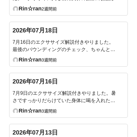
ったので、メジャーで測ってテストしてみたとこ
Rin☆ran
2週間前
ろ、普通の呼吸だと殆ど動かず1〜2センチしか
広がりませんでした😢健康な成人は5〜7センチ
というのは、普通の呼吸時ではなくて、深呼吸の
2026年07月18日
時の数値ですか？深呼吸をしても全くそこには届
7月16日のエクササイズ解説付きやりました。
きそうにないです‥。何となくわかってはいまし
最後のバウンディングのチェック、ちゃんと腹
たが、やはりショックでした。
圧が入るのを確認できました。最後、バックプ
Rin☆ran
3週間前
ランクを追加でやって終えました。整ってスッ
キリです！
2026年07月16日
7月9日のエクササイズ解説付きやりました。暑
さですっかりだらけていた身体に喝を入れたよ
うで、シャキッとしました。ぽっこりになって
Rin☆ran
3週間前
いた腹壁にもスイッチ入った様です。マウンテ
ンクライマー、スピード少し遅くなったのか
な？やりやすくなりました。
2026年07月13日