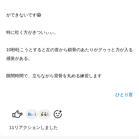
yoshidaコラム
ができないです😱
特に吐く方がきついぃぃ。
10秒吐こうとすると左の首から鎖骨のあたりがグゥゥと力が入る
感覚がある。
隙間時間で、立ちながら背骨を丸める練習します
ひとり言
9
1
1
11リアクションしました