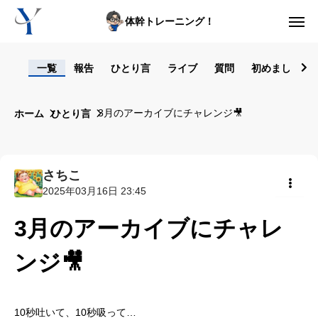
体幹トレーニング！
ログイン
一覧
報告
ひとり言
ライブ
質問
初めまして！
からだの悩み動画集
3月のアーカイブにチャレンジ🎥
ホーム
ひとり言
体型の悩み動画集
ライブレッスン
さちこ
2025年03月16日 23:45
セルフ姿勢分析
共有
3月のアーカイブにチャレ
入会方法
ンジ🎥
トップ画面ガイド
利用規約
10秒吐いて、10秒吸って…