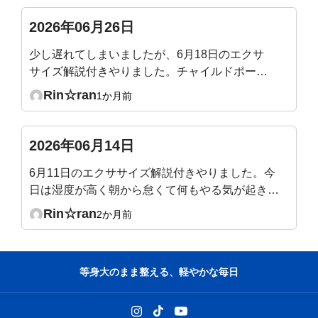
2026年06月26日
少し遅れてしまいましたが、6月18日のエクサ
サイズ解説付きやりました。チャイルドポーズ
で骨盤だけ後傾するのが意外と難しかったで
Rin☆ran
1か月前
す。気づくと脚に力が入っていたり😓なぜか横
隔膜あたりが攣りそうになりました。
2026年06月14日
6月11日のエクササイズ解説付きやりました。今
日は湿度が高く朝から怠くて何もやる気が起きな
かったのですが、ライブ1時間をやっているうち
Rin☆ran
2か月前
に腰痛も少し楽になり(腸腰筋伸びたー)、身体も
少し軽く→気持ちも少しやる気になってきまし
た。最後に先生が、だるい時は動いた方が良い、
等身大のまま整える、軽やかな毎日
とおっしゃっていて、本当にその通りだな、うん
うん、と頷きながら今日のエクササイズ終えまし
た。ありがとうございました。