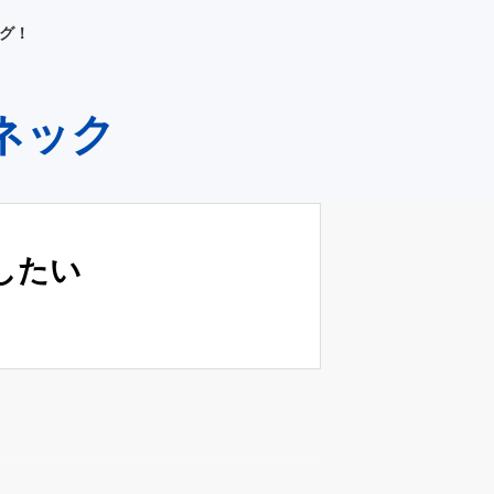
グ！
ネック
したい