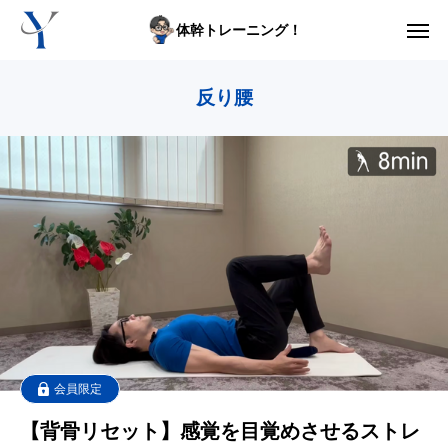
体幹トレーニング！
からだの悩み動画集
反り腰
体型の悩み動画集
ライブレッスン
セルフ姿勢分析
入会方法
トップ画面ガイド
利用規約
会員限定
【背骨リセット】感覚を目覚めさせるストレ
yoshidaコラム