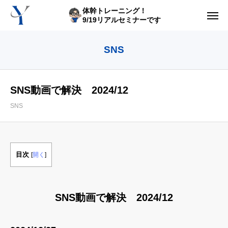
体幹トレーニング！
9/19リアルセミナーです
ログイン
SNS
からだの悩み動画集
SNS動画で解決 2024/12
体型の悩み動画集
SNS
ライブレッスン
セルフ姿勢分析
目次
[
開く
]
入会方法
トップ画面ガイド
SNS動画で解決 2024/12
利用規約