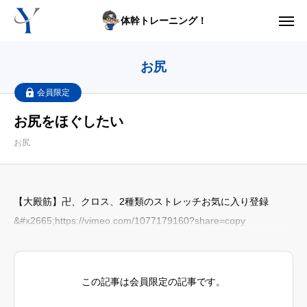
体幹トレーニング！
からだの悩み動画集
お尻
体型の悩み動画集
会員限定
お尻をほぐしたい
ライブレッスン
お尻
セルフ姿勢分析
入会方法
【大殿筋】卍、クロス、2種類のストレッチお気に入り登録
&#x2665;https://vimeo.com/1077179160?share=copy
トップ画面ガイド
利用規約
この記事は会員限定の記事です。
yoshidaコラム