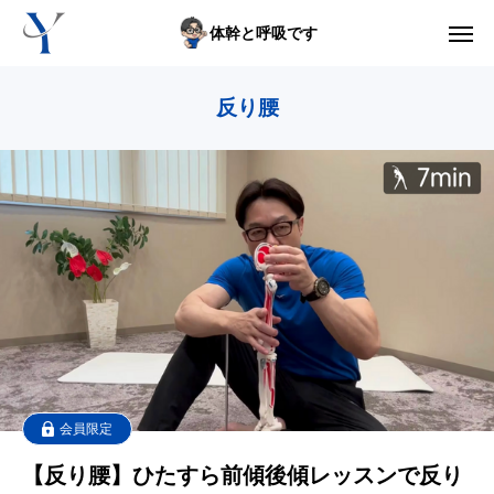
体幹と呼吸です
からだの悩み動画集
反り腰
体型の悩み動画集
ライブレッスン
セルフ姿勢分析
入会方法
トップ画面ガイド
利用規約
会員限定
【反り腰】ひたすら前傾後傾レッスンで反り
yoshidaコラム