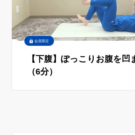
会員限定
【下腹】ぽっこりお腹を凹
（6分）