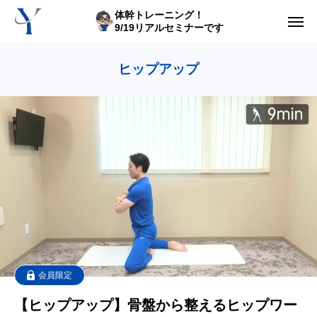
体幹トレーニング！
9/19リアルセミナーです
からだの悩み動画集
ヒップアップ
体型の悩み動画集
ライブレッスン
セルフ姿勢分析
入会方法
トップ画面ガイド
利用規約
会員限定
【ヒップアップ】骨盤から整えるヒップワー
yoshidaコラム