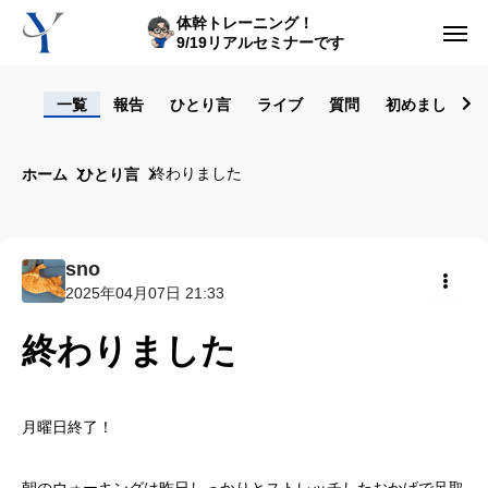
体幹トレーニング！
9/19リアルセミナーです
ログイン
一覧
報告
ひとり言
ライブ
質問
初めまして！
からだの悩み動画集
終わりました
ホーム
ひとり言
体型の悩み動画集
ライブレッスン
sno
2025年04月07日 21:33
セルフ姿勢分析
共有
終わりました
入会方法
トップ画面ガイド
月曜日終了！
利用規約