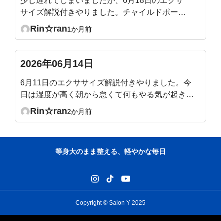
少し遅れてしまいましたが、6月18日のエクサ
サイズ解説付きやりました。チャイルドポーズ
で骨盤だけ後傾するのが意外と難しかったで
Rin☆ran
1か月前
す。気づくと脚に力が入っていたり😓なぜか横
隔膜あたりが攣りそうになりました。
2026年06月14日
6月11日のエクササイズ解説付きやりました。今
日は湿度が高く朝から怠くて何もやる気が起きな
かったのですが、ライブ1時間をやっているうち
Rin☆ran
2か月前
に腰痛も少し楽になり(腸腰筋伸びたー)、身体も
少し軽く→気持ちも少しやる気になってきまし
た。最後に先生が、だるい時は動いた方が良い、
等身大のまま整える、軽やかな毎日
とおっしゃっていて、本当にその通りだな、うん
うん、と頷きながら今日のエクササイズ終えまし
た。ありがとうございました。
Copyright © Salon Y 2025