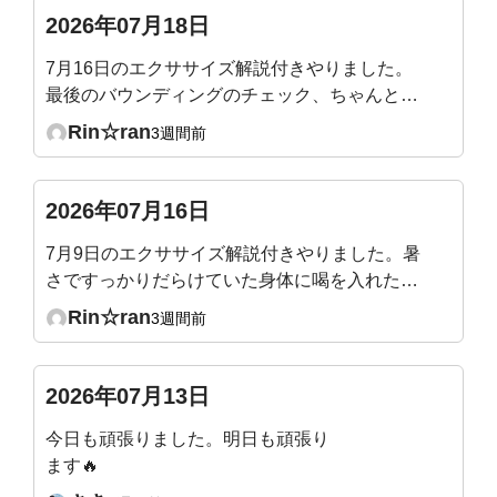
というのは、普通の呼吸時ではなくて、深呼吸の
2026年07月18日
時の数値ですか？深呼吸をしても全くそこには届
7月16日のエクササイズ解説付きやりました。
きそうにないです‥。何となくわかってはいまし
最後のバウンディングのチェック、ちゃんと腹
たが、やはりショックでした。
圧が入るのを確認できました。最後、バックプ
Rin☆ran
3週間前
ランクを追加でやって終えました。整ってスッ
キリです！
2026年07月16日
7月9日のエクササイズ解説付きやりました。暑
さですっかりだらけていた身体に喝を入れたよ
うで、シャキッとしました。ぽっこりになって
Rin☆ran
3週間前
いた腹壁にもスイッチ入った様です。マウンテ
ンクライマー、スピード少し遅くなったのか
な？やりやすくなりました。
2026年07月13日
今日も頑張りました。明日も頑張り
ます🔥