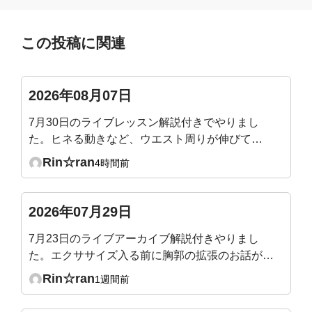
この投稿に関連
2026年08月07日
7月30日のライブレッスン解説付きでやりまし
た。ヒネる動きなど、ウエスト周りが伸びて気
持ち良かったです。腰痛にも効きそうでした。
Rin☆ran
4時間前
たまに気づいた時にやりたいと思います。
2026年07月29日
7月23日のライブアーカイブ解説付きやりまし
た。エクササイズ入る前に胸郭の拡張のお話があ
ったので、メジャーで測ってテストしてみたとこ
Rin☆ran
1週間前
ろ、普通の呼吸だと殆ど動かず1〜2センチしか
広がりませんでした😢健康な成人は5〜7センチ