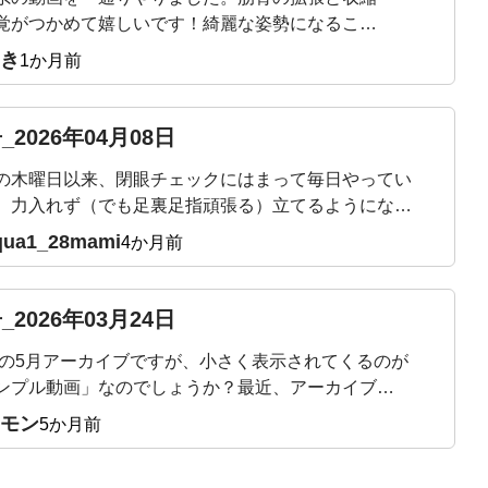
覚がつかめて嬉しいです！綺麗な姿勢になること
的で入会したのでまだまだ継続頑張ります！
き
1か月前
_2026年04月08日
の木曜日以来、閉眼チェックにはまって毎日やってい
、力入れず（でも足裏足指頑張る）立てるようになり
た。頭の位置は？スウェイバックになってない？とか
qua1_28mami
4か月前
しながら、ゆらゆらしながらやっています。11月から
て、ライブレッスンの度にカラダの気づきがあり、体
ついてきて嬉しい限りです。明日も楽しみです。どう
_2026年03月24日
ろしくお願いいたします🙇
24の5月アーカイブですが、小さく表示されてくるのが
ンプル動画」なのでしょうか？最近、アーカイブを
M？のように、よく見（聴い）ています。あぁそうい
モン
5か月前
とか、、後で分かることがありますから。サロン最
1週間を楽しんでいます。