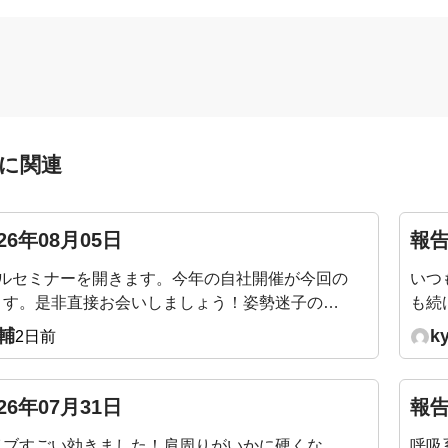
に関連
26年08月05日
報告
アルセミナーを開きます。今年の自社開催が今回の
いつ
ます。是非直接お会いしましょう！姿勢迷子の骨
も続
― 加齢で潰れない身体のつくり方9/19（土）
身体
輔
k
2日前
〜12:30／渋谷当日は会場を回って、姿勢タイプを直
です
https://yoshidafitness.com/seminar2026/
よう
はご優待価格となります。※ポイントをご利用い
26年07月31日
報告
(例：1,000Pで1,000円引きとなります)
イブすごい効きました！肩周りがいかに硬くな
呼吸