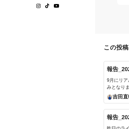
この投稿
報告_20
9月にリ
みとなり
格ワーク 
吉田直
10:00
接お伝えします。
※会員様
報告_20
ただけます。
昨日のラ