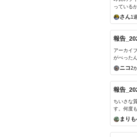
っている
うにしぼ
さん
1
でした！
報告_20
アーカイ
がぺった
になって
ニコ
2
です！
報告_20
ちいさな
す。何度
います。お
まりも