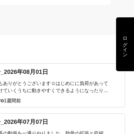
ログイン
_2026年08月01日
もありがとうございます☺️はじめにに負荷があって
けていくうちに動きやすくできるようになったり、
も軽くなったり引き締まってくるのが分かり嬉しい
yo
1週間前
。 ただ、終わったあとにマットで寝てしまわない
に立ち上がるまでが目標です😇
_2026年07月07日
系の動画を一通りやりました。肋骨の拡張と収縮