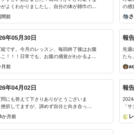
かがよくわかりましたし、自分の体が雑巾のよ
の感
られて、なかなか生活の中ではない動きで痛快
が目
さ
週間前
またアーカイブを見ながらやりたいと思います
26年05月30日
報告
ブ組です。今月のレッスン、毎回終了後はお腹
先週
んこ！！！日常でも、お腹の感覚がわかるよう
たら
きて嬉しいです。来月のテーマもすごく楽しみ
まし
a
か月前
確認
始め
力も
26年04月02日
報告
ぞよ
質問にも答えて下さりありがとうございま
20
も挫折してますが、諦めず自分と向き合って
「サ
人柄もお手本です🍀
BG
レ
4か月前
うこ
後の