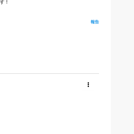
す！
報告
共有