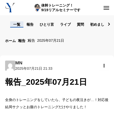
体幹トレーニング！
9/19リアルセミナーです
ログイン
一覧
報告
ひとり言
ライブ
質問
初めまして！
からだの悩み動画集
報告_2025年07月21日
ホーム
報告
体型の悩み動画集
ライブレッスン
MN
2025年07月21日 21:33
セルフ姿勢分析
共有
報告_2025年07月21日
入会方法
トップ画面ガイド
全身のトレーニングをしていたら、子どもの夜泣きが…！対応後
結局サクッとお腹のトレーニングだけやりました！
利用規約