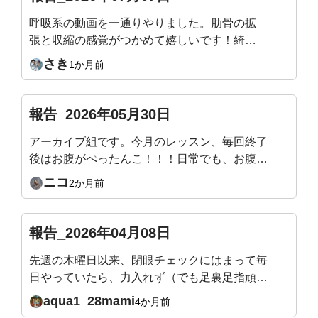
呼吸系の動画を一通りやりました。肋骨の拡
張と収縮の感覚がつかめて嬉しいです！綺麗
な姿勢になることが目的で入会したのでまだ
さき
1か月前
まだ継続頑張ります！
報告_2026年05月30日
アーカイブ組です。今月のレッスン、毎回終了
後はお腹がぺったんこ！！！日常でも、お腹の
感覚がわかるようになってきて嬉しいです。来
ニコ
2か月前
月のテーマもすごく楽しみです！
報告_2026年04月08日
先週の木曜日以来、閉眼チェックにはまって毎
日やっていたら、力入れず（でも足裏足指頑張
る）立てるようになりました。頭の位置は？ス
aqua1_28mami
4か月前
ウェイバックになってない？とか確認しなが