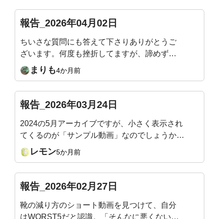
ら、ゆらゆらしながらやっています。11月から
始めて、ライブレッスンの度にカラダの気づき
報告_2026年04月02日
があり、体力もついてきて嬉しい限りです。明
ちいさな質問にも答えて下さりありがとうご
日も楽しみです。どうぞよろしくお願いいたし
ざいます。何度も挫折してますが、諦めず自
ます🙇
分と向き合っています。お人柄もお手本です
まりも
4か月前
🍀
報告_2026年03月24日
2024の5月アーカイブですが、小さく表示され
てくるのが「サンプル動画」なのでしょうか？
最近、アーカイブをBGM？のように、よく見
レモン
5か月前
（聴い）ています。あぁそういうことか、、後
で分かることがありますから。サロン最後の1週
間を楽しんでいます。
報告_2026年02月27日
靴の減り方のショート動画を見つけて、自分
はWORST5だと認識。「そんなに悪くない」