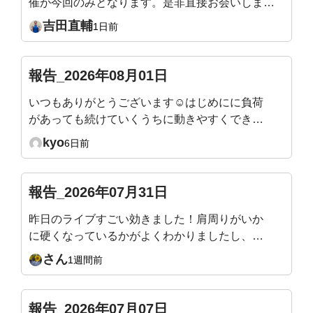
催が今回のみとなります。是非直接お会いしまし
ょう！姿勢迷子の骨格ワーク ― 加齢で潰れない
吉田直輔
1日前
身体のつくり方9/19（土）10:00〜12:30／渋谷当
日は会場を回って、姿勢タイプを直接お伝えしま
す。https://yoshidafitness.com/seminar2026/※会
報告_2026年08月01日
員様はご優待価格となります。※ポイントをご利
いつもありがとうございます☺️はじめにに負荷
用いただけます。(例：1,000Pで1,000円引きとな
があっても続けていくうちに動きやすくできる
ります)
ようになったり、身体も軽くなったり引き締ま
kyo
6日前
ってくるのが分かり嬉しいです。 ただ、終わ
ったあとにマットで寝てしまわないように立ち
上がるまでが目標です😇
報告_2026年07月31日
昨日のライブすごい効きました！肩周りがいか
に硬くなっているかがよくわかりましたし、自
分の体が雑巾のようにしぼられて、なかなか生
さん
1週間前
活の中ではない動きで痛快でした！またアーカ
イブを見ながらやりたいと思います
報告_2026年07月07日