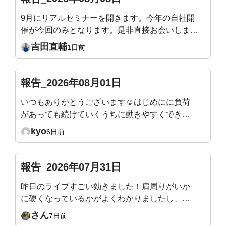
9月にリアルセミナーを開きます。今年の自社開
催が今回のみとなります。是非直接お会いしまし
ょう！姿勢迷子の骨格ワーク ― 加齢で潰れない
吉田直輔
1日前
身体のつくり方9/19（土）10:00〜12:30／渋谷当
日は会場を回って、姿勢タイプを直接お伝えしま
す。https://yoshidafitness.com/seminar2026/※会
報告_2026年08月01日
員様はご優待価格となります。※ポイントをご利
いつもありがとうございます☺️はじめにに負荷
用いただけます。(例：1,000Pで1,000円引きとな
があっても続けていくうちに動きやすくできる
ります)
ようになったり、身体も軽くなったり引き締ま
kyo
6日前
ってくるのが分かり嬉しいです。 ただ、終わ
ったあとにマットで寝てしまわないように立ち
上がるまでが目標です😇
報告_2026年07月31日
昨日のライブすごい効きました！肩周りがいか
に硬くなっているかがよくわかりましたし、自
分の体が雑巾のようにしぼられて、なかなか生
さん
7日前
活の中ではない動きで痛快でした！またアーカ