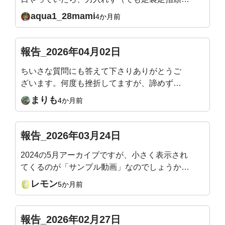
る）立てるようになりました。頭の位置は？ス
aqua1_28mami
4か月前
ウェイバックになってない？とか確認しなが
ら、ゆらゆらしながらやっています。11月から
始めて、ライブレッスンの度にカラダの気づき
報告_2026年04月02日
があり、体力もついてきて嬉しい限りです。明
ちいさな質問にも答えて下さりありがとうご
日も楽しみです。どうぞよろしくお願いいたし
ざいます。何度も挫折してますが、諦めず自
ます🙇
分と向き合っています。お人柄もお手本です
まりも
4か月前
🍀
報告_2026年03月24日
2024の5月アーカイブですが、小さく表示され
てくるのが「サンプル動画」なのでしょうか？
最近、アーカイブをBGM？のように、よく見
レモン
5か月前
（聴い）ています。あぁそういうことか、、後
で分かることがありますから。サロン最後の1週
間を楽しんでいます。
報告_2026年02月27日