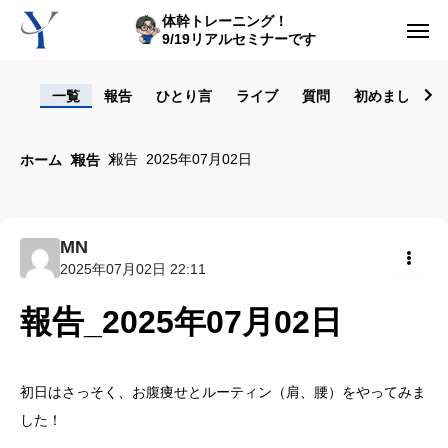
体幹トレーニング！
9/19リアルセミナーです
ログイン
一覧
報告
ひとり言
ライブ
質問
初めまして！
からだの悩み動画集
報告_2025年07月02日
ホーム
報告
体型の悩み動画集
ライブレッスン
MN
2025年07月02日 22:11
セルフ姿勢分析
共有
報告_2025年07月02日
入会方法
トップ画面ガイド
初日はさっそく、お腹痩せとルーティン（肩、腰）をやってみま
した！
利用規約