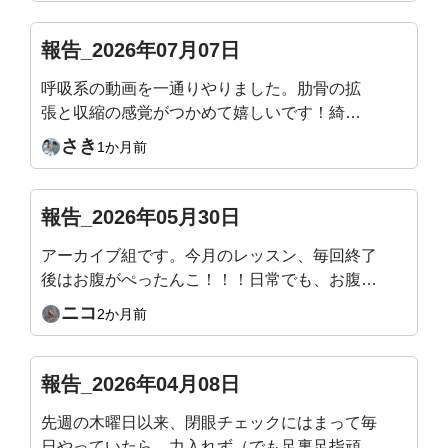
イブを見ながらやりたいと思います
報告_2026年07月07日
呼吸系の動画を一通りやりました。肋骨の拡
張と収縮の感覚がつかめて嬉しいです！綺麗
な姿勢になることが目的で入会したのでまだ
さき
1か月前
まだ継続頑張ります！
報告_2026年05月30日
アーカイブ組です。今月のレッスン、毎回終了
後はお腹がぺったんこ！！！日常でも、お腹の
感覚がわかるようになってきて嬉しいです。来
ニコ
2か月前
月のテーマもすごく楽しみです！
報告_2026年04月08日
先週の木曜日以来、閉眼チェックにはまって毎
日やっていたら、力入れず（でも足裏足指頑張