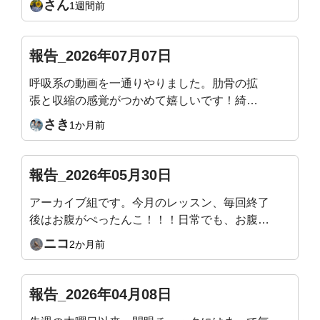
さん
1週間前
活の中ではない動きで痛快でした！またアーカ
イブを見ながらやりたいと思います
報告_2026年07月07日
呼吸系の動画を一通りやりました。肋骨の拡
張と収縮の感覚がつかめて嬉しいです！綺麗
な姿勢になることが目的で入会したのでまだ
さき
1か月前
まだ継続頑張ります！
報告_2026年05月30日
アーカイブ組です。今月のレッスン、毎回終了
後はお腹がぺったんこ！！！日常でも、お腹の
感覚がわかるようになってきて嬉しいです。来
ニコ
2か月前
月のテーマもすごく楽しみです！
報告_2026年04月08日