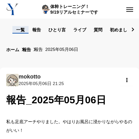
体幹トレーニング！
9/19リアルセミナーです
ログイン
一覧
報告
ひとり言
ライブ
質問
初めまして！
からだの悩み動画集
報告_2025年05月06日
ホーム
報告
体型の悩み動画集
ライブレッスン
mokotto
2025年05月06日 21:25
セルフ姿勢分析
共有
報告_2025年05月06日
入会方法
トップ画面ガイド
私も足底アーチやりました。やはりお風呂に浸かりながらやるの
がいい！
利用規約