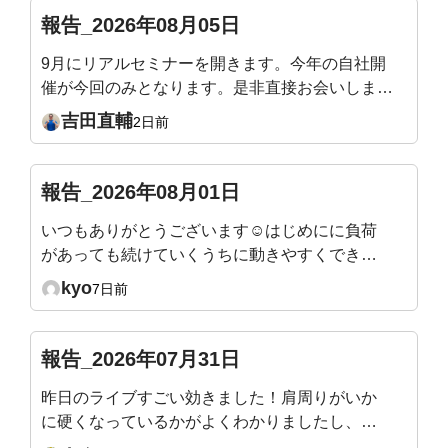
報告_2026年08月05日
9月にリアルセミナーを開きます。今年の自社開
催が今回のみとなります。是非直接お会いしまし
ょう！姿勢迷子の骨格ワーク ― 加齢で潰れない
吉田直輔
2日前
身体のつくり方9/19（土）10:00〜12:30／渋谷当
日は会場を回って、姿勢タイプを直接お伝えしま
す。https://yoshidafitness.com/seminar2026/※会
報告_2026年08月01日
員様はご優待価格となります。※ポイントをご利
いつもありがとうございます☺️はじめにに負荷
用いただけます。(例：1,000Pで1,000円引きとな
があっても続けていくうちに動きやすくできる
ります)
ようになったり、身体も軽くなったり引き締ま
kyo
7日前
ってくるのが分かり嬉しいです。 ただ、終わ
ったあとにマットで寝てしまわないように立ち
上がるまでが目標です😇
報告_2026年07月31日
昨日のライブすごい効きました！肩周りがいか
に硬くなっているかがよくわかりましたし、自
分の体が雑巾のようにしぼられて、なかなか生