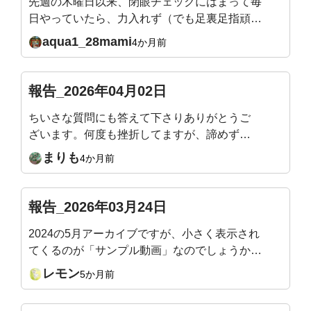
先週の木曜日以来、閉眼チェックにはまって毎
日やっていたら、力入れず（でも足裏足指頑張
る）立てるようになりました。頭の位置は？ス
aqua1_28mami
4か月前
ウェイバックになってない？とか確認しなが
ら、ゆらゆらしながらやっています。11月から
始めて、ライブレッスンの度にカラダの気づき
報告_2026年04月02日
があり、体力もついてきて嬉しい限りです。明
ちいさな質問にも答えて下さりありがとうご
日も楽しみです。どうぞよろしくお願いいたし
ざいます。何度も挫折してますが、諦めず自
ます🙇
分と向き合っています。お人柄もお手本です
まりも
4か月前
🍀
報告_2026年03月24日
2024の5月アーカイブですが、小さく表示され
てくるのが「サンプル動画」なのでしょうか？
最近、アーカイブをBGM？のように、よく見
レモン
5か月前
（聴い）ています。あぁそういうことか、、後
で分かることがありますから。サロン最後の1週