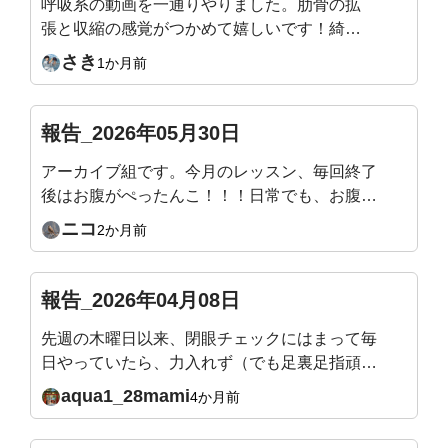
呼吸系の動画を一通りやりました。肋骨の拡
張と収縮の感覚がつかめて嬉しいです！綺麗
な姿勢になることが目的で入会したのでまだ
さき
1か月前
まだ継続頑張ります！
報告_2026年05月30日
アーカイブ組です。今月のレッスン、毎回終了
後はお腹がぺったんこ！！！日常でも、お腹の
感覚がわかるようになってきて嬉しいです。来
ニコ
2か月前
月のテーマもすごく楽しみです！
報告_2026年04月08日
先週の木曜日以来、閉眼チェックにはまって毎
日やっていたら、力入れず（でも足裏足指頑張
る）立てるようになりました。頭の位置は？ス
aqua1_28mami
4か月前
ウェイバックになってない？とか確認しなが
ら、ゆらゆらしながらやっています。11月から