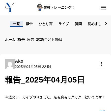
体幹トレーニング！
ログイン
一覧
報告
ひとり言
ライブ
質問
初めまして！
からだの悩み動画集
報告_2025年04月05日
ホーム
報告
体型の悩み動画集
ライブレッスン
Ako
2025年04月05日 22:54
セルフ姿勢分析
共有
報告_2025年04月05日
入会方法
トップ画面ガイド
今週のアーカイブやりました。足も腕もガクガク、効いてます！
利用規約