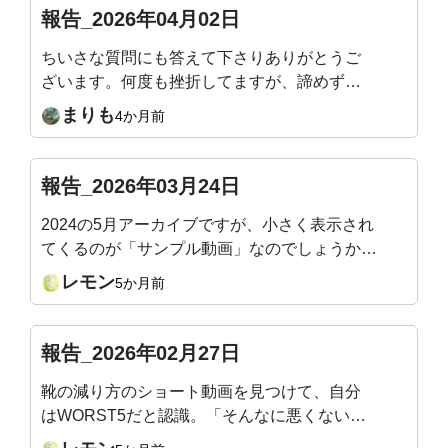
始めて、ライブレッスンの度にカラダの気づき
報告_2026年04月02日
があり、体力もついてきて嬉しい限りです。明
ちいさな質問にも答えて下さりありがとうご
日も楽しみです。どうぞよろしくお願いいたし
ざいます。何度も挫折してますが、諦めず自
ます🙇
分と向き合っています。お人柄もお手本です
まりも
4か月前
🍀
報告_2026年03月24日
2024の5月アーカイブですが、小さく表示され
てくるのが「サンプル動画」なのでしょうか？
最近、アーカイブをBGM？のように、よく見
レモン
5か月前
（聴い）ています。あぁそういうことか、、後
で分かることがありますから。サロン最後の1週
間を楽しんでいます。
報告_2026年02月27日
靴の減り方のショート動画を見つけて、自分
はWORST5だと認識。「そんなに悪くない」
の一言で、ﾎﾟｼﾞﾃｨﾌﾞに。足裏exercise楽しん