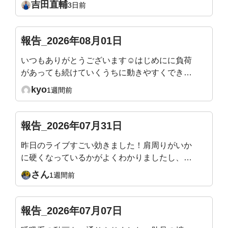
吉田直輔
3日前
身体のつくり方9/19（土）10:00〜12:30／渋谷当
日は会場を回って、姿勢タイプを直接お伝えしま
す。https://yoshidafitness.com/seminar2026/※会
報告_2026年08月01日
員様はご優待価格となります。※ポイントをご利
いつもありがとうございます☺️はじめにに負荷
用いただけます。(例：1,000Pで1,000円引きとな
があっても続けていくうちに動きやすくできる
ります)
ようになったり、身体も軽くなったり引き締ま
kyo
1週間前
ってくるのが分かり嬉しいです。 ただ、終わ
ったあとにマットで寝てしまわないように立ち
上がるまでが目標です😇
報告_2026年07月31日
昨日のライブすごい効きました！肩周りがいか
に硬くなっているかがよくわかりましたし、自
分の体が雑巾のようにしぼられて、なかなか生
さん
1週間前
活の中ではない動きで痛快でした！またアーカ
イブを見ながらやりたいと思います
報告_2026年07月07日