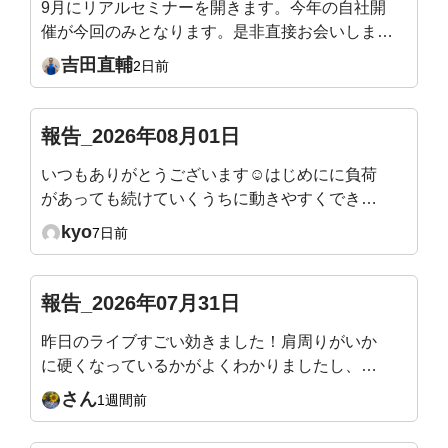
9月にリアルセミナーを開きます。今年の自社開
催が今回のみとなります。是非直接お会いしまし
ょう！姿勢迷子の骨格ワーク ― 加齢で潰れない
吉田直輔
2日前
身体のつくり方9/19（土）10:00〜12:30／渋谷当
日は会場を回って、姿勢タイプを直接お伝えしま
す。https://yoshidafitness.com/seminar2026/※会
報告_2026年08月01日
員様はご優待価格となります。※ポイントをご利
いつもありがとうございます☺️はじめにに負荷
用いただけます。(例：1,000Pで1,000円引きとな
があっても続けていくうちに動きやすくできる
ります)
ようになったり、身体も軽くなったり引き締ま
kyo
7日前
ってくるのが分かり嬉しいです。 ただ、終わ
ったあとにマットで寝てしまわないように立ち
上がるまでが目標です😇
報告_2026年07月31日
昨日のライブすごい効きました！肩周りがいか
に硬くなっているかがよくわかりましたし、自
分の体が雑巾のようにしぼられて、なかなか生
さん
1週間前
活の中ではない動きで痛快でした！またアーカ
イブを見ながらやりたいと思います