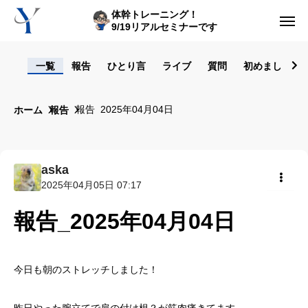
体幹トレーニング！
9/19リアルセミナーです
ログイン
一覧
報告
ひとり言
ライブ
質問
初めまして！
からだの悩み動画集
報告_2025年04月04日
ホーム
報告
体型の悩み動画集
ライブレッスン
aska
2025年04月05日 07:17
セルフ姿勢分析
共有
報告_2025年04月04日
入会方法
トップ画面ガイド
今日も朝のストレッチしました！
利用規約