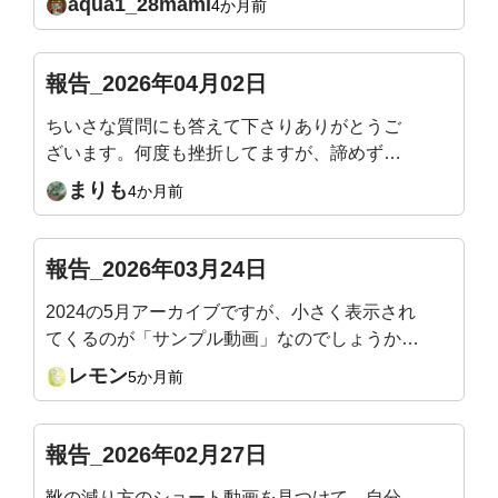
aqua1_28mami
4か月前
ウェイバックになってない？とか確認しなが
ら、ゆらゆらしながらやっています。11月から
始めて、ライブレッスンの度にカラダの気づき
報告_2026年04月02日
があり、体力もついてきて嬉しい限りです。明
ちいさな質問にも答えて下さりありがとうご
日も楽しみです。どうぞよろしくお願いいたし
ざいます。何度も挫折してますが、諦めず自
ます🙇
分と向き合っています。お人柄もお手本です
まりも
4か月前
🍀
報告_2026年03月24日
2024の5月アーカイブですが、小さく表示され
てくるのが「サンプル動画」なのでしょうか？
最近、アーカイブをBGM？のように、よく見
レモン
5か月前
（聴い）ています。あぁそういうことか、、後
で分かることがありますから。サロン最後の1週
間を楽しんでいます。
報告_2026年02月27日
靴の減り方のショート動画を見つけて、自分