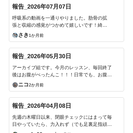
報告_2026年07月07日
呼吸系の動画を一通りやりました。肋骨の拡
張と収縮の感覚がつかめて嬉しいです！綺麗
な姿勢になることが目的で入会したのでまだ
さき
1か月前
まだ継続頑張ります！
報告_2026年05月30日
アーカイブ組です。今月のレッスン、毎回終了
後はお腹がぺったんこ！！！日常でも、お腹の
感覚がわかるようになってきて嬉しいです。来
ニコ
2か月前
月のテーマもすごく楽しみです！
報告_2026年04月08日
先週の木曜日以来、閉眼チェックにはまって毎
日やっていたら、力入れず（でも足裏足指頑張
る）立てるようになりました。頭の位置は？ス