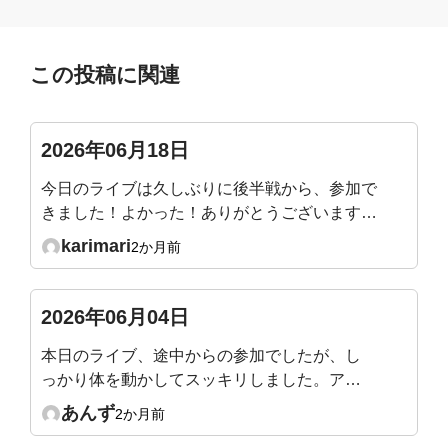
この投稿に関連
2026年06月18日
今日のライブは久しぶりに後半戦から、参加で
きました！よかった！ありがとうございます😊
横隔膜を直接ほぐすときに、パリパリと剥がれ
karimari
2か月前
るような音が聞こえました。仰向けで骨盤前傾
後継をするときも同じ箇所で音がするときがあ
ります。痛くはないですが、音の正体はなんな
2026年06月04日
んでしょうか？？
本日のライブ、途中からの参加でしたが、し
っかり体を動かしてスッキリしました。アー
カイブや他の動画を見ながら毎日少しずつ続
あんず
2か月前
けてみようと思います。