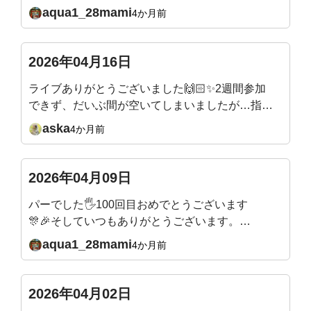
たが、人差し指がうまく動かず親指とぶつかり
aqua1_28mami
4か月前
がちです。地道に直していこうと思います。来
週の質問、メールのリンクから入れますね。来
週そして5月もとても楽しみです✨またよろしく
2026年04月16日
お願いいたします🙇
ライブありがとうございました🙌🏻✨2週間参加
できず、だいぶ間が空いてしまいましたが…指の
付け根から曲げるエクササイズは、ほぼ毎日やっ
aska
4か月前
ていたので！付け根から土踏まずまで、かなり曲
線描けるようになったなぁーと感動してました🥹
✨キツいエクササイズの時は、吉田先生が合いの
2026年04月09日
手を入れてくれるので🤣楽しみながらできてい
パーでした🖐️100回目おめでとうございます
て、本当にありがたいです！先生の穏やかだけど
🎊🎉そしていつもありがとうございます。こ
パワフルなエネルギーが大好きです✨
れからもよろしくお願いいたします🙇
aqua1_28mami
4か月前
2026年04月02日