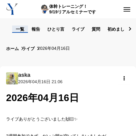
体幹トレーニング！
9/19リアルセミナーです
ログイン
一覧
報告
ひとり言
ライブ
質問
初めまして！
からだの悩み動画集
2026年04月16日
ホーム
ライブ
体型の悩み動画集
ライブレッスン
aska
2026年04月16日 21:06
セルフ姿勢分析
共有
2026年04月16日
入会方法
トップ画面ガイド
ライブありがとうございました🙌🏻✨
利用規約