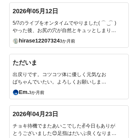
2026年05月12日
5/7のライブをオンタイムでやりました( ⌒ ͜ ⌒ )
やった後、お尻の穴が自然とキュッとしまりま
した。あと、お腹の深いところまで自然と力が
hirase12207324
3か月前
入っていく感じです。←吉田先生、この状態、
いいかんじですか？これまでこんなにも腹圧が
抜けていたんだ、、、！とすごい気づきです。
ただいま
姿勢も良くなってます。
出戻りです。コツコツ体に優しく元気なお
ばちゃんでいたい。よろしくお願いしま
す。
Em.
3か月前
2026年04月23日
チョキ待機でまたあいこでした✌️今日もありが
とうございました😊足指はだいぶ良くなりまし