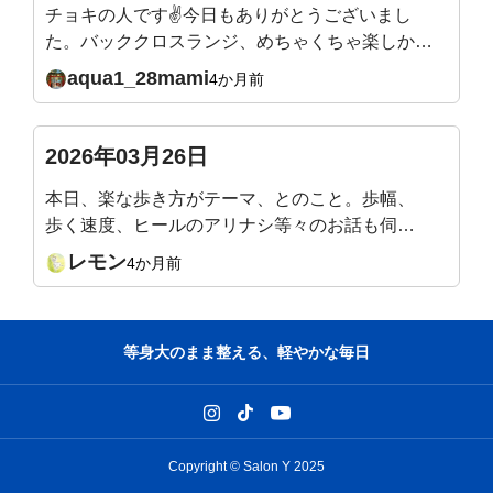
チョキの人です✌今日もありがとうございまし
た。バッククロスランジ、めちゃくちゃ楽しかっ
たです✨バックランジよりやりやすい、バランス
aqua1_28mami
4か月前
が取りやすい気がします。足裏から体幹、しっか
りやらないとです。目を閉じて足を一直線に立っ
て20秒、見事にフラフラで、足裏も踵も足首も不
2026年03月26日
安要素ありながら、軸かな？体幹かな？と悩んで
本日、楽な歩き方がテーマ、とのこと。歩幅、
いたところです。足指も前よりマシになりました
歩く速度、ヒールのアリナシ等々のお話も伺っ
がまだまだです。バッククロスランジご褒美に？
てみたいです。(LINEお知らせの『質問』をク
他のエクササイズも頑張ります。来週も楽しみで
レモン
4か月前
リックすると、此処に飛んでくるみたいで。書
す、どうぞよろしくお願いいたします🙇
く場所が違っていたら申し訳ありません)
等身大のまま整える、軽やかな毎日
Copyright © Salon Y 2025