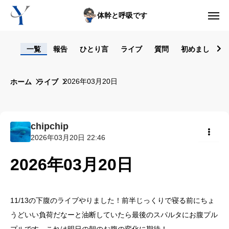
体幹と呼吸です
ログイン
一覧
報告
ひとり言
ライブ
質問
初めまして！
からだの悩み動画集
2026年03月20日
ホーム
ライブ
体型の悩み動画集
ライブレッスン
chipchip
2026年03月20日 22:46
セルフ姿勢分析
共有
2026年03月20日
入会方法
トップ画面ガイド
11/13の下腹のライブやりました！前半じっくりで寝る前にちょ
うどいい負荷だなーと油断していたら最後のスパルタにお腹プル
利用規約