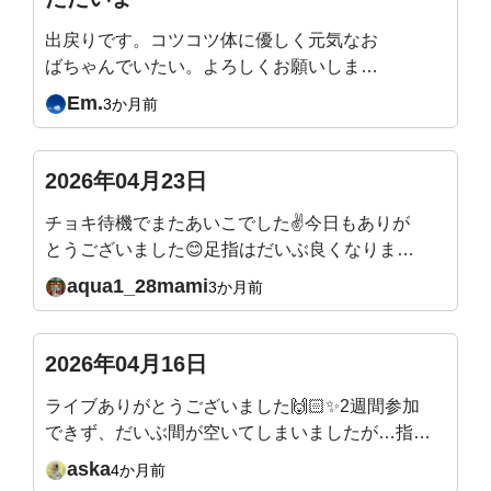
姿勢も良くなってます。
出戻りです。コツコツ体に優しく元気なお
ばちゃんでいたい。よろしくお願いしま
す。
Em.
3か月前
2026年04月23日
チョキ待機でまたあいこでした✌️今日もありが
とうございました😊足指はだいぶ良くなりまし
たが、人差し指がうまく動かず親指とぶつかり
aqua1_28mami
3か月前
がちです。地道に直していこうと思います。来
週の質問、メールのリンクから入れますね。来
週そして5月もとても楽しみです✨またよろしく
2026年04月16日
お願いいたします🙇
ライブありがとうございました🙌🏻✨2週間参加
できず、だいぶ間が空いてしまいましたが…指の
付け根から曲げるエクササイズは、ほぼ毎日やっ
aska
4か月前
ていたので！付け根から土踏まずまで、かなり曲