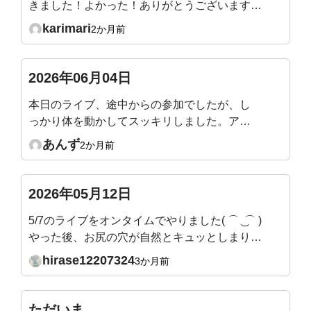
きました！よかった！ありがとうございます😊
横隔膜を直接ほぐすときに、パリパリと剥がれ
karimari
2か月前
るような音が聞こえました。仰向けで骨盤前傾
後継をするときも同じ箇所で音がするときがあ
ります。痛くはないですが、音の正体はなんな
2026年06月04日
んでしょうか？？
本日のライブ、途中からの参加でしたが、し
っかり体を動かしてスッキリしました。アー
カイブや他の動画を見ながら毎日少しずつ続
あんず
2か月前
けてみようと思います。
2026年05月12日
5/7のライブをオンタイムでやりました( ⌒ ͜ ⌒ )
やった後、お尻の穴が自然とキュッとしまりま
した。あと、お腹の深いところまで自然と力が
hirase12207324
3か月前
入っていく感じです。←吉田先生、この状態、
いいかんじですか？これまでこんなにも腹圧が
抜けていたんだ、、、！とすごい気づきです。
ただいま