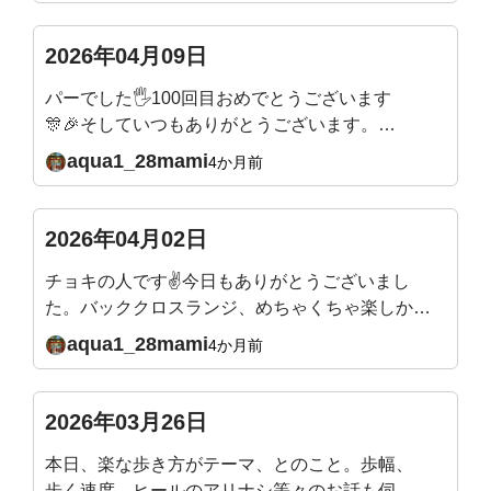
線描けるようになったなぁーと感動してました🥹
✨キツいエクササイズの時は、吉田先生が合いの
2026年04月09日
手を入れてくれるので🤣楽しみながらできてい
パーでした🖐️100回目おめでとうございます
て、本当にありがたいです！先生の穏やかだけど
🎊🎉そしていつもありがとうございます。こ
パワフルなエネルギーが大好きです✨
れからもよろしくお願いいたします🙇
aqua1_28mami
4か月前
2026年04月02日
チョキの人です✌今日もありがとうございまし
た。バッククロスランジ、めちゃくちゃ楽しかっ
たです✨バックランジよりやりやすい、バランス
aqua1_28mami
4か月前
が取りやすい気がします。足裏から体幹、しっか
りやらないとです。目を閉じて足を一直線に立っ
て20秒、見事にフラフラで、足裏も踵も足首も不
2026年03月26日
安要素ありながら、軸かな？体幹かな？と悩んで
本日、楽な歩き方がテーマ、とのこと。歩幅、
いたところです。足指も前よりマシになりました
歩く速度、ヒールのアリナシ等々のお話も伺っ