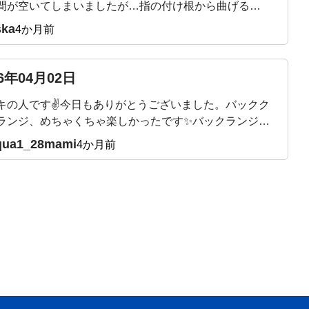
間が空いてしまいましたが…指の付け根から曲げるエ
サイズは、ほぼ毎日やっていたので！付け根から土踏
ska
4か月前
まで、かなり曲線描けるようになったなぁーと感動し
した🥹✨キツいエクササイズの時は、吉田先生が合い
を入れてくれるので🤣楽しみながらできていて、本当
26年04月02日
りがたいです！先生の穏やかだけどパワフルなエネル
キの人です✌今日もありがとうございました。バックク
が大好きです✨
ランジ、めちゃくちゃ楽しかったです✨バックランジよ
りやすい、バランスが取りやすい気がします。足裏か
qua1_28mami
4か月前
幹、しっかりやらないとです。目を閉じて足を一直線
って20秒、見事にフラフラで、足裏も踵も足首も不安
ありながら、軸かな？体幹かな？と悩んでいたところ
。足指も前よりマシになりましたがまだまだです。バ
クロスランジご褒美に？他のエクササイズも頑張りま
来週も楽しみです、どうぞよろしくお願いいたします