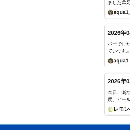
ました
く動かず
aqua1
思います
来週そし
いたします
2026年
パーでした
ていつも
お願いいた
aqua1
2026年
本日、楽
度、ヒー
(LINE
レモン
でくるみ
せん)