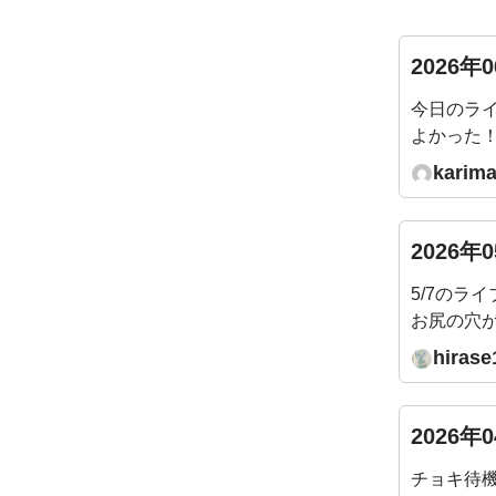
2026年
今日のラ
よかった
きに、パ
karima
けで骨盤
あります
うか？？
2026年
5/7のライ
お尻の穴
いところ
hirase
生、この
圧が抜け
良くなっ
2026年
チョキ待機