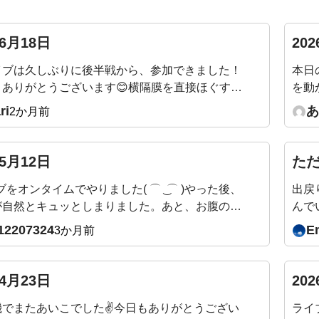
06月18日
20
イブは久しぶりに後半戦から、参加できました！
本日
！ありがとうございます😊横隔膜を直接ほぐすと
を動
リパリと剥がれるような音が聞こえました。仰向
を見
ri
あ
2か月前
前傾後継をするときも同じ箇所で音がするときが
。痛くはないですが、音の正体はなんなんでしょ
05月12日
た
ブをオンタイムでやりました( ⌒ ͜ ⌒ )やった後、
出戻
が自然とキュッとしまりました。あと、お腹の深
んで
まで自然と力が入っていく感じです。←吉田先
12207324
E
3か月前
状態、いいかんじですか？これまでこんなにも腹
ていたんだ、、、！とすごい気づきです。姿勢も
てます。
04月23日
20
でまたあいこでした✌️今日もありがとうござい
ライ