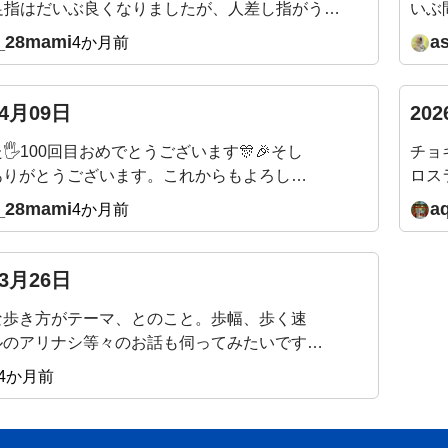
足指はだいぶ良くなりましたが、人差し指がうま
いぶ
親指とぶつかりがちです。地道に直していこうと
クサ
_28mami
a
4か月前
。来週の質問、メールのリンクから入れますね。
まず
て5月もとても楽しみです✨またよろしくお願い
てま
🙇
の手
04月09日
20
にあ
🖐️100回目おめでとうございます🎊🎉そし
チョ
ギー
ありがとうございます。これからもよろしく
ロス
します🙇
りや
_28mami
a
4か月前
ら体
に立
要素
03月26日
です
な歩き方がテーマ、とのこと。歩幅、歩く速
ック
ルのアリナシ等々のお話も伺ってみたいです。
す。
お知らせの『質問』をクリックすると、此処に飛ん
🙇
4か月前
たいで。書く場所が違っていたら申し訳ありま