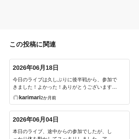
この投稿に関連
2026年06月18日
今日のライブは久しぶりに後半戦から、参加で
きました！よかった！ありがとうございます😊
横隔膜を直接ほぐすときに、パリパリと剥がれ
karimari
2か月前
るような音が聞こえました。仰向けで骨盤前傾
後継をするときも同じ箇所で音がするときがあ
ります。痛くはないですが、音の正体はなんな
2026年06月04日
んでしょうか？？
本日のライブ、途中からの参加でしたが、し
っかり体を動かしてスッキリしました。アー