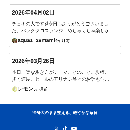
2026年04月02日
チョキの人です✌今日もありがとうございまし
た。バッククロスランジ、めちゃくちゃ楽しかっ
たです✨バックランジよりやりやすい、バランス
aqua1_28mami
4か月前
が取りやすい気がします。足裏から体幹、しっか
りやらないとです。目を閉じて足を一直線に立っ
て20秒、見事にフラフラで、足裏も踵も足首も不
2026年03月26日
安要素ありながら、軸かな？体幹かな？と悩んで
本日、楽な歩き方がテーマ、とのこと。歩幅、
いたところです。足指も前よりマシになりました
歩く速度、ヒールのアリナシ等々のお話も伺っ
がまだまだです。バッククロスランジご褒美に？
てみたいです。(LINEお知らせの『質問』をク
他のエクササイズも頑張ります。来週も楽しみで
レモン
5か月前
リックすると、此処に飛んでくるみたいで。書
す、どうぞよろしくお願いいたします🙇
く場所が違っていたら申し訳ありません)
等身大のまま整える、軽やかな毎日