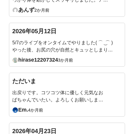
カイブや他の動画を見ながら毎日少しずつ続
あんず
2か月前
けてみようと思います。
2026年05月12日
5/7のライブをオンタイムでやりました( ⌒ ͜ ⌒ )
やった後、お尻の穴が自然とキュッとしまりま
した。あと、お腹の深いところまで自然と力が
hirase12207324
3か月前
入っていく感じです。←吉田先生、この状態、
いいかんじですか？これまでこんなにも腹圧が
抜けていたんだ、、、！とすごい気づきです。
ただいま
姿勢も良くなってます。
出戻りです。コツコツ体に優しく元気なお
ばちゃんでいたい。よろしくお願いしま
す。
Em.
4か月前
2026年04月23日