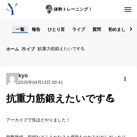
体幹トレーニング！
ログイン
一覧
報告
ひとり言
ライブ
質問
初めまして！
からだの悩み動画集
抗重力筋鍛えたいです💪
ホーム
ライブ
体型の悩み動画集
ライブレッスン
kyo
2025年04月13日 00:41
セルフ姿勢分析
共有
抗重力筋鍛えたいです💪
入会方法
トップ画面ガイド
アーカイブで先ほどやりました！
利用規約