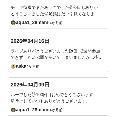
チョキ待機でまたあいこでした✌️今日もありが
とうございました😊足指はだいぶ良くなりまし
たが、人差し指がうまく動かず親指とぶつかり
aqua1_28mami
4か月前
がちです。地道に直していこうと思います。来
週の質問、メールのリンクから入れますね。来
週そして5月もとても楽しみです✨またよろしく
2026年04月16日
お願いいたします🙇
ライブありがとうございました🙌🏻✨2週間参加
できず、だいぶ間が空いてしまいましたが…指の
付け根から曲げるエクササイズは、ほぼ毎日やっ
aska
4か月前
ていたので！付け根から土踏まずまで、かなり曲
線描けるようになったなぁーと感動してました🥹
✨キツいエクササイズの時は、吉田先生が合いの
2026年04月09日
手を入れてくれるので🤣楽しみながらできてい
パーでした🖐️100回目おめでとうございます
て、本当にありがたいです！先生の穏やかだけど
🎊🎉そしていつもありがとうございます。こ
パワフルなエネルギーが大好きです✨
れからもよろしくお願いいたします🙇
aqua1_28mami
4か月前