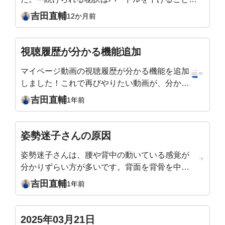
とりあえずやる、ちょこっと動く。その小さな一
吉田直輔
12か月前
歩が習慣になり、気づけば体も姿勢も軽やかに整
っていきます。---ライブ以外には、お悩み解決動
画がありますが、とりあえずスッキリしたいな～
視聴履歴が分かる機能追加
というときは多々ありますよね。そんな時に、こ
マイページ動画の視聴履歴が分かる機能を追加
のサイトを開いてラジオ体操のように利用してく
しました！これで再びやりたい動画が、分から
ださいね！●毎日ちょこっと：追加●カラダ改善
なくなることが減ります。昨日のライブレッス
動画：旧お悩み解決動画これからも一緒に頑張り
吉田直輔
1年前
ンと、インスタライブで腸腰筋が筋肉痛の吉田
ましょうね～
より。
姿勢迷子さんの原因
姿勢迷子さんは、腰や背中の動いている感覚が
分かりずらい方が多いです。背面を背骨を中心
としたエクササイズで感覚を養っていくと、姿
吉田直輔
1年前
勢をつくる感覚が良くなっていきます。人間の
身体の特徴を覚えておくと、なんとなく分から
なかった自分の姿勢の理由が見えてくると思い
2025年03月21日