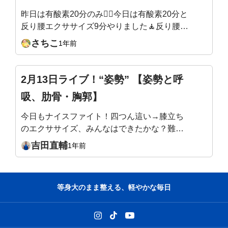
ます。詳しくはコラムをご覧くださいね！
昨日は有酸素20分のみ🏃‍♀️今日は有酸素20分と
https://salon-yoshida.com/shisemaigo/
反り腰エクササイズ9分やりました🧘反り腰エ
クササイズのあとはお腹を使った感じがして、
さちこ
1年前
腰はスッキリする😆このままウエストもくびれ
てほしい🥺
2月13日ライブ！“姿勢” 【姿勢と呼
吸、肋骨・胸郭】
今日もナイスファイト！四つん這い→膝立ち
のエクササイズ、みんなはできたかな？難易
度高かったかな～？https://salon-
吉田直輔
1年前
yoshida.com/live1-41/一緒に頑張りましょう
ね！
等身大のまま整える、軽やかな毎日