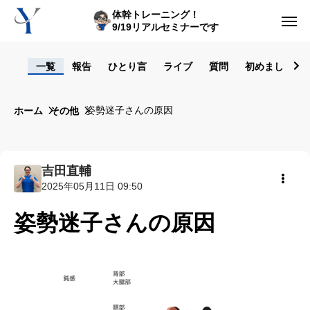
体幹トレーニング！
9/19リアルセミナーです
ログイン
一覧
報告
ひとり言
ライブ
質問
初めまして！
からだの悩み動画集
姿勢迷子さんの原因
ホーム
その他
体型の悩み動画集
ライブレッスン
吉田直輔
2025年05月11日 09:50
セルフ姿勢分析
共有
姿勢迷子さんの原因
入会方法
トップ画面ガイド
利用規約