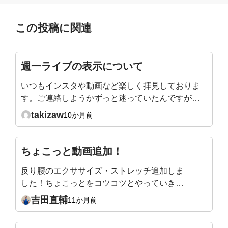
この投稿に関連
週一ライブの表示について
いつもインスタや動画など楽しく拝見しておりま
す。ご連絡しようかずっと迷っていたんですが、
以前の仕様の方が使いやすかったのでコメントさ
takizaw
10か月前
せていただきました。私はいつもスマホでこちら
のサイトを見ているのですが、“週一ライブ”内の
コンテンツを視聴する際に、以前のように一覧表
ちょこっと動画追加！
示があると過去の動画にパッと飛べるのですが、
反り腰のエクササイズ・ストレッチ追加しま
今は見たい箇所までスクロールしなければならな
した！ちょこっとをコツコツとやっていきま
く、少々不便さを感じています。最近変更したば
しょうね！https://salon-yoshida.com/time-
かりで申し訳ないと思っておりますが、ご検討頂
吉田直輔
11か月前
body-7/
けると有り難いです🙇‍♀️