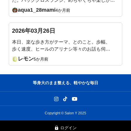
た。バッククロスランジ、めちゃくちゃ楽しかっ
たです✨バックランジよりやりやすい、バランス
aqua1_28mami
4か月前
が取りやすい気がします。足裏から体幹、しっか
りやらないとです。目を閉じて足を一直線に立っ
て20秒、見事にフラフラで、足裏も踵も足首も不
2026年03月26日
安要素ありながら、軸かな？体幹かな？と悩んで
本日、楽な歩き方がテーマ、とのこと。歩幅、
いたところです。足指も前よりマシになりました
歩く速度、ヒールのアリナシ等々のお話も伺っ
がまだまだです。バッククロスランジご褒美に？
てみたいです。(LINEお知らせの『質問』をク
他のエクササイズも頑張ります。来週も楽しみで
レモン
5か月前
リックすると、此処に飛んでくるみたいで。書
す、どうぞよろしくお願いいたします🙇
く場所が違っていたら申し訳ありません)
等身大のまま整える、軽やかな毎日
Copyright © Salon Y 2025
ログイン