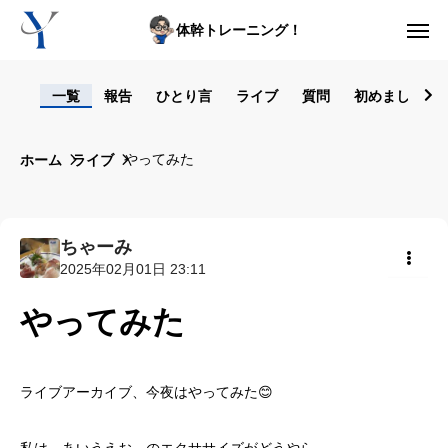
体幹トレーニング！
ログイン
一覧
報告
ひとり言
ライブ
質問
初めまして！
からだの悩み動画集
やってみた
ホーム
ライブ
体型の悩み動画集
ライブレッスン
ちゃーみ
2025年02月01日 23:11
セルフ姿勢分析
共有
やってみた
入会方法
トップ画面ガイド
ライブアーカイブ、今夜はやってみた😊
利用規約