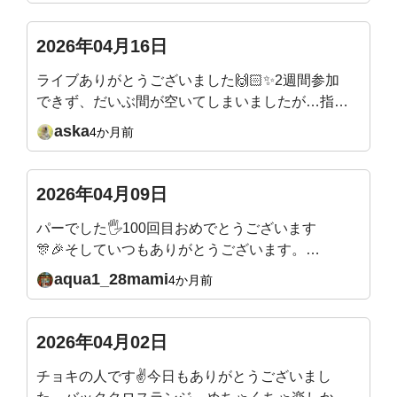
週の質問、メールのリンクから入れますね。来
週そして5月もとても楽しみです✨またよろしく
2026年04月16日
お願いいたします🙇
ライブありがとうございました🙌🏻✨2週間参加
できず、だいぶ間が空いてしまいましたが…指の
付け根から曲げるエクササイズは、ほぼ毎日やっ
aska
4か月前
ていたので！付け根から土踏まずまで、かなり曲
線描けるようになったなぁーと感動してました🥹
✨キツいエクササイズの時は、吉田先生が合いの
2026年04月09日
手を入れてくれるので🤣楽しみながらできてい
パーでした🖐️100回目おめでとうございます
て、本当にありがたいです！先生の穏やかだけど
🎊🎉そしていつもありがとうございます。こ
パワフルなエネルギーが大好きです✨
れからもよろしくお願いいたします🙇
aqua1_28mami
4か月前
2026年04月02日
チョキの人です✌今日もありがとうございまし