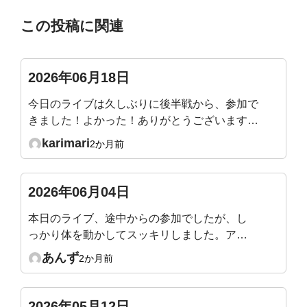
この投稿に関連
2026年06月18日
今日のライブは久しぶりに後半戦から、参加で
きました！よかった！ありがとうございます😊
横隔膜を直接ほぐすときに、パリパリと剥がれ
karimari
2か月前
るような音が聞こえました。仰向けで骨盤前傾
後継をするときも同じ箇所で音がするときがあ
ります。痛くはないですが、音の正体はなんな
2026年06月04日
んでしょうか？？
本日のライブ、途中からの参加でしたが、し
っかり体を動かしてスッキリしました。アー
カイブや他の動画を見ながら毎日少しずつ続
あんず
2か月前
けてみようと思います。
2026年05月12日