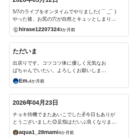
5/7のライブをオンタイムでやりました( ⌒ ͜ ⌒ )
やった後、お尻の穴が自然とキュッとしまりま
した。あと、お腹の深いところまで自然と力が
hirase12207324
3か月前
入っていく感じです。←吉田先生、この状態、
いいかんじですか？これまでこんなにも腹圧が
抜けていたんだ、、、！とすごい気づきです。
ただいま
姿勢も良くなってます。
出戻りです。コツコツ体に優しく元気なお
ばちゃんでいたい。よろしくお願いしま
す。
Em.
4か月前
2026年04月23日
チョキ待機でまたあいこでした✌️今日もありが
とうございました😊足指はだいぶ良くなりまし
たが、人差し指がうまく動かず親指とぶつかり
aqua1_28mami
4か月前
がちです。地道に直していこうと思います。来