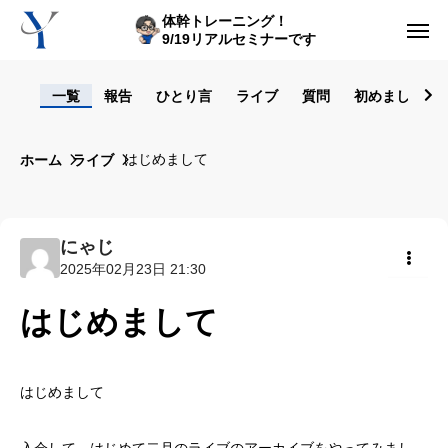
体幹トレーニング！
9/19リアルセミナーです
ログイン
一覧
報告
ひとり言
ライブ
質問
初めまして！
からだの悩み動画集
はじめまして
ホーム
ライブ
体型の悩み動画集
ライブレッスン
にゃじ
2025年02月23日 21:30
セルフ姿勢分析
共有
はじめまして
入会方法
トップ画面ガイド
はじめまして
利用規約