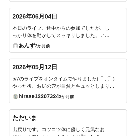
後継をするときも同じ箇所で音がするときがあ
ります。痛くはないですが、音の正体はなんな
2026年06月04日
んでしょうか？？
本日のライブ、途中からの参加でしたが、し
っかり体を動かしてスッキリしました。アー
カイブや他の動画を見ながら毎日少しずつ続
あんず
2か月前
けてみようと思います。
2026年05月12日
5/7のライブをオンタイムでやりました( ⌒ ͜ ⌒ )
やった後、お尻の穴が自然とキュッとしまりま
した。あと、お腹の深いところまで自然と力が
hirase12207324
3か月前
入っていく感じです。←吉田先生、この状態、
いいかんじですか？これまでこんなにも腹圧が
抜けていたんだ、、、！とすごい気づきです。
ただいま
姿勢も良くなってます。
出戻りです。コツコツ体に優しく元気なお