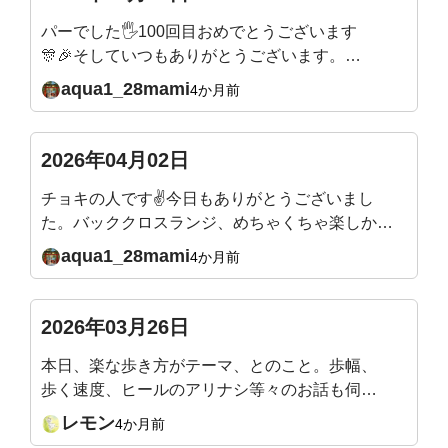
手を入れてくれるので🤣楽しみながらできてい
パーでした🖐️100回目おめでとうございます
て、本当にありがたいです！先生の穏やかだけど
🎊🎉そしていつもありがとうございます。こ
パワフルなエネルギーが大好きです✨
れからもよろしくお願いいたします🙇
aqua1_28mami
4か月前
2026年04月02日
チョキの人です✌今日もありがとうございまし
た。バッククロスランジ、めちゃくちゃ楽しかっ
たです✨バックランジよりやりやすい、バランス
aqua1_28mami
4か月前
が取りやすい気がします。足裏から体幹、しっか
りやらないとです。目を閉じて足を一直線に立っ
て20秒、見事にフラフラで、足裏も踵も足首も不
2026年03月26日
安要素ありながら、軸かな？体幹かな？と悩んで
本日、楽な歩き方がテーマ、とのこと。歩幅、
いたところです。足指も前よりマシになりました
歩く速度、ヒールのアリナシ等々のお話も伺っ
がまだまだです。バッククロスランジご褒美に？
てみたいです。(LINEお知らせの『質問』をク
他のエクササイズも頑張ります。来週も楽しみで
レモン
4か月前
リックすると、此処に飛んでくるみたいで。書
す、どうぞよろしくお願いいたします🙇