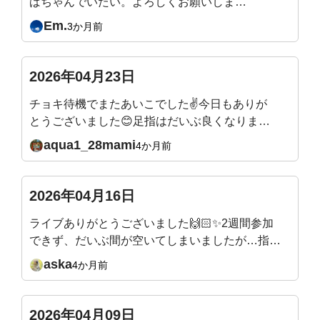
ばちゃんでいたい。よろしくお願いしま
す。
Em.
3か月前
2026年04月23日
チョキ待機でまたあいこでした✌️今日もありが
とうございました😊足指はだいぶ良くなりまし
たが、人差し指がうまく動かず親指とぶつかり
aqua1_28mami
4か月前
がちです。地道に直していこうと思います。来
週の質問、メールのリンクから入れますね。来
週そして5月もとても楽しみです✨またよろしく
2026年04月16日
お願いいたします🙇
ライブありがとうございました🙌🏻✨2週間参加
できず、だいぶ間が空いてしまいましたが…指の
付け根から曲げるエクササイズは、ほぼ毎日やっ
aska
4か月前
ていたので！付け根から土踏まずまで、かなり曲
線描けるようになったなぁーと感動してました🥹
✨キツいエクササイズの時は、吉田先生が合いの
2026年04月09日