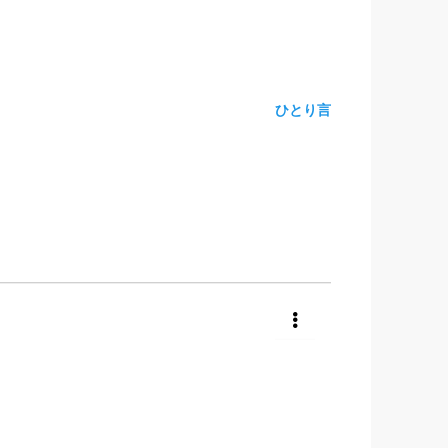
ひとり言
共有