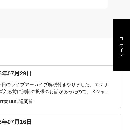
ログイン
26年07月29日
23日のライブアーカイブ解説付きやりました。エクサ
ズ入る前に胸郭の拡張のお話があったので、メジャー
ってテストしてみたところ、普通の呼吸だと殆ど動か
in☆ran
1週間前
〜2センチしか広がりませんでした😢健康な成人は5〜7
チというのは、普通の呼吸時ではなくて、深呼吸の時
値ですか？深呼吸をしても全くそこには届きそうにな
26年07月16日
す‥。何となくわかってはいましたが、やはりショッ