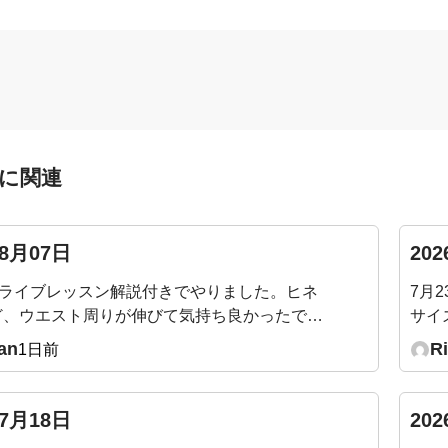
に関連
08月07日
20
のライブレッスン解説付きでやりました。ヒネ
7月
ど、ウエスト周りが伸びて気持ち良かったで
サイ
にも効きそうでした。たまに気づいた時にやり
で測
an
R
1日前
います。
ず1
セン
の数
07月18日
20
いで