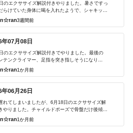
9日のエクササイズ解説付きやりました。暑さですっ
した。
だらけていた身体に喝を入れたようで、シャキッと
した。ぽっこりになっていた腹壁にもスイッチ入っ
in☆ran
3週間前
です。マウンテンクライマー、スピード少し遅くな
のかな？やりやすくなりました。
26年07月08日
2日のエクササイズ解説付きでやりました。最後の
ンテンクライマー、足指を突き指しそうになりな
頑張りました！
in☆ran
1か月前
26年06月26日
遅れてしまいましたが、6月18日のエクササイズ解
きやりました。チャイルドポーズで骨盤だけ後傾す
が意外と難しかったです。気づくと脚に力が入って
in☆ran
1か月前
り😓なぜか横隔膜あたりが攣りそうになりました。