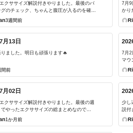
のエクササイズ解説付きやりました。最後のバ
7月
クで
ングのチェック、ちゃんと腹圧が入るのを確認
かり
た。最後、バックプランクを追加でやって終え
しま
an
R
3週間前
整ってスッキリです！
た様
った
07月13日
20
りました。明日も頑張ります🔥
7月
マウ
がら
R
週間前
07月02日
20
のエクササイズ解説付きやりました。最後の週
少し
までやったエクササイズの総まとめなので、
説付
くて1時間があっという間でした。
るの
an
R
1か月前
いた