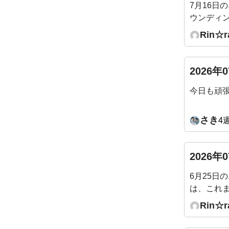
7月16日
ウンディ
できまし
Rin☆r
ました。
2026年
今日も頑張
さき
4
2026年
6月25日
は、これ
やりやす
Rin☆r