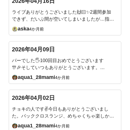
2026年04月16日
お願いいたします🙇
ライブありがとうございました🙌🏻✨2週間参加
できず、だいぶ間が空いてしまいましたが…指の
付け根から曲げるエクササイズは、ほぼ毎日やっ
aska
4か月前
ていたので！付け根から土踏まずまで、かなり曲
線描けるようになったなぁーと感動してました🥹
✨キツいエクササイズの時は、吉田先生が合いの
2026年04月09日
手を入れてくれるので🤣楽しみながらできてい
パーでした🖐️100回目おめでとうございます
て、本当にありがたいです！先生の穏やかだけど
🎊🎉そしていつもありがとうございます。こ
パワフルなエネルギーが大好きです✨
れからもよろしくお願いいたします🙇
aqua1_28mami
4か月前
2026年04月02日
チョキの人です✌今日もありがとうございまし
た。バッククロスランジ、めちゃくちゃ楽しかっ
たです✨バックランジよりやりやすい、バランス
aqua1_28mami
4か月前
が取りやすい気がします。足裏から体幹、しっか