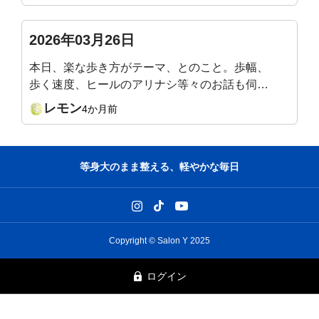
りやらないとです。目を閉じて足を一直線に立っ
て20秒、見事にフラフラで、足裏も踵も足首も不
2026年03月26日
安要素ありながら、軸かな？体幹かな？と悩んで
本日、楽な歩き方がテーマ、とのこと。歩幅、
いたところです。足指も前よりマシになりました
歩く速度、ヒールのアリナシ等々のお話も伺っ
がまだまだです。バッククロスランジご褒美に？
てみたいです。(LINEお知らせの『質問』をク
他のエクササイズも頑張ります。来週も楽しみで
レモン
4か月前
リックすると、此処に飛んでくるみたいで。書
す、どうぞよろしくお願いいたします🙇
く場所が違っていたら申し訳ありません)
等身大のまま整える、軽やかな毎日
Copyright © Salon Y 2025
ログイン