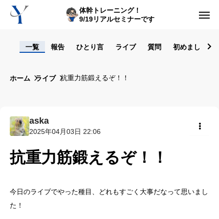
体幹トレーニング！
9/19リアルセミナーです
ログイン
一覧
報告
ひとり言
ライブ
質問
初めまして！
からだの悩み動画集
抗重力筋鍛えるぞ！！
ホーム
ライブ
体型の悩み動画集
ライブレッスン
aska
2025年04月03日 22:06
セルフ姿勢分析
共有
抗重力筋鍛えるぞ！！
入会方法
トップ画面ガイド
今日のライブでやった種目、どれもすごく大事だなって思いまし
た！
利用規約