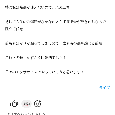
特に私は足裏が使えないので、爪先立ち
yoshidaコラム
そして右側の前鋸筋がなかなか入らず肩甲骨が浮きがちなので、
腕立て伏せ
前ももばかりが貼ってしまうので、太ももの裏を感じる前屈
これらの種目がすごく印象的でした！
日々のエクササイズでやっていこうと思います！
ライブ
6
1
7リアクションしました