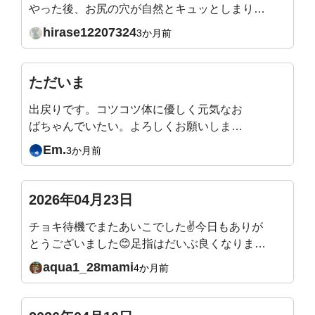
やった後、お尻の穴が自然とキュッとしまりま
した。あと、お腹の深いところまで自然と力が
hirase12207324
3か月前
入っていく感じです。←吉田先生、この状態、
いいかんじですか？これまでこんなにも腹圧が
抜けていたんだ、、、！とすごい気づきです。
ただいま
姿勢も良くなってます。
出戻りです。コツコツ体に優しく元気なお
ばちゃんでいたい。よろしくお願いしま
す。
Em.
3か月前
2026年04月23日
チョキ待機でまたあいこでした✌️今日もありが
とうございました😊足指はだいぶ良くなりまし
たが、人差し指がうまく動かず親指とぶつかり
aqua1_28mami
4か月前
がちです。地道に直していこうと思います。来
週の質問、メールのリンクから入れますね。来
週そして5月もとても楽しみです✨またよろしく