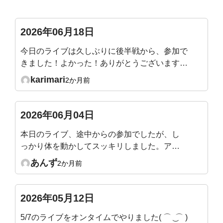
2026年06月18日
今日のライブは久しぶりに後半戦から、参加で
きました！よかった！ありがとうございます😊
横隔膜を直接ほぐすときに、パリパリと剥がれ
karimari
2か月前
るような音が聞こえました。仰向けで骨盤前傾
後継をするときも同じ箇所で音がするときがあ
ります。痛くはないですが、音の正体はなんな
2026年06月04日
んでしょうか？？
本日のライブ、途中からの参加でしたが、し
っかり体を動かしてスッキリしました。アー
カイブや他の動画を見ながら毎日少しずつ続
あんず
2か月前
けてみようと思います。
2026年05月12日
5/7のライブをオンタイムでやりました( ⌒ ͜ ⌒ )