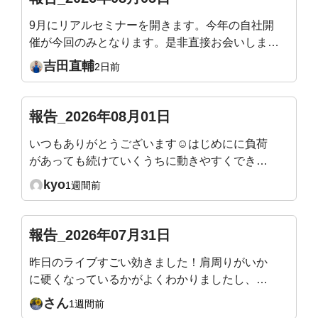
9月にリアルセミナーを開きます。今年の自社開
催が今回のみとなります。是非直接お会いしまし
ょう！姿勢迷子の骨格ワーク ― 加齢で潰れない
吉田直輔
2日前
身体のつくり方9/19（土）10:00〜12:30／渋谷当
日は会場を回って、姿勢タイプを直接お伝えしま
す。https://yoshidafitness.com/seminar2026/※会
報告_2026年08月01日
員様はご優待価格となります。※ポイントをご利
いつもありがとうございます☺️はじめにに負荷
用いただけます。(例：1,000Pで1,000円引きとな
があっても続けていくうちに動きやすくできる
ります)
ようになったり、身体も軽くなったり引き締ま
kyo
1週間前
ってくるのが分かり嬉しいです。 ただ、終わ
ったあとにマットで寝てしまわないように立ち
上がるまでが目標です😇
報告_2026年07月31日
昨日のライブすごい効きました！肩周りがいか
に硬くなっているかがよくわかりましたし、自
分の体が雑巾のようにしぼられて、なかなか生
さん
1週間前
活の中ではない動きで痛快でした！またアーカ