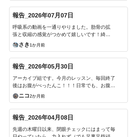
イブを見ながらやりたいと思います
報告_2026年07月07日
呼吸系の動画を一通りやりました。肋骨の拡
張と収縮の感覚がつかめて嬉しいです！綺麗
な姿勢になることが目的で入会したのでまだ
さき
1か月前
まだ継続頑張ります！
報告_2026年05月30日
アーカイブ組です。今月のレッスン、毎回終了
後はお腹がぺったんこ！！！日常でも、お腹の
感覚がわかるようになってきて嬉しいです。来
ニコ
2か月前
月のテーマもすごく楽しみです！
報告_2026年04月08日
先週の木曜日以来、閉眼チェックにはまって毎
日やっていたら、力入れず（でも足裏足指頑張