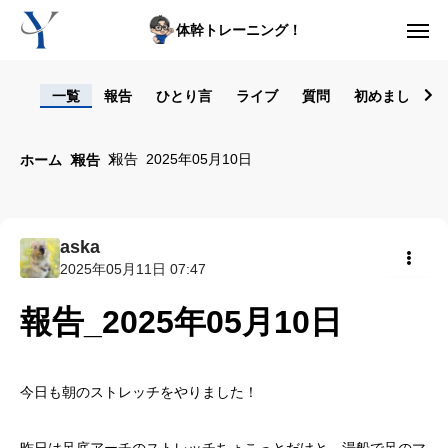
体幹トレーニング！
ログイン
一覧
報告
ひとり言
ライブ
質問
初めまして！
からだの悩み動画集
報告_2025年05月10日
ホーム
報告
体型の悩み動画集
ライブレッスン
aska
2025年05月11日 07:47
セルフ姿勢分析
共有
報告_2025年05月10日
入会方法
トップ画面ガイド
今日も朝のストレッチをやりました！
利用規約