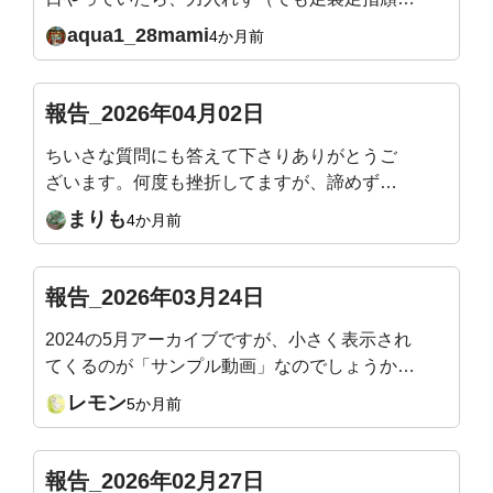
る）立てるようになりました。頭の位置は？ス
aqua1_28mami
4か月前
ウェイバックになってない？とか確認しなが
ら、ゆらゆらしながらやっています。11月から
始めて、ライブレッスンの度にカラダの気づき
報告_2026年04月02日
があり、体力もついてきて嬉しい限りです。明
ちいさな質問にも答えて下さりありがとうご
日も楽しみです。どうぞよろしくお願いいたし
ざいます。何度も挫折してますが、諦めず自
ます🙇
分と向き合っています。お人柄もお手本です
まりも
4か月前
🍀
報告_2026年03月24日
2024の5月アーカイブですが、小さく表示され
てくるのが「サンプル動画」なのでしょうか？
最近、アーカイブをBGM？のように、よく見
レモン
5か月前
（聴い）ています。あぁそういうことか、、後
で分かることがありますから。サロン最後の1週
間を楽しんでいます。
報告_2026年02月27日