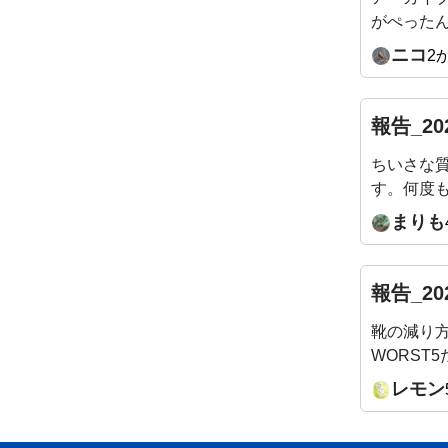
がぺった
になって
ニコ
2
です！
報告_20
ちいさな
す。何度
います。お
まりも
報告_20
靴の減り
WORST
ﾎﾟｼﾞﾃｨ
レモン