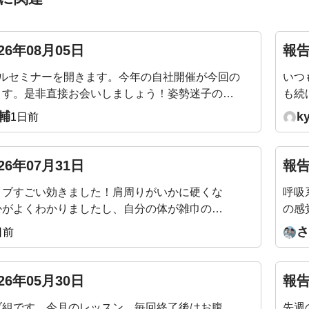
26年08月05日
報告
アルセミナーを開きます。今年の自社開催が今回の
いつ
ます。是非直接お会いしましょう！姿勢迷子の骨
も続
― 加齢で潰れない身体のつくり方9/19（土）
身体
輔
k
1日前
〜12:30／渋谷当日は会場を回って、姿勢タイプを直
です
https://yoshidafitness.com/seminar2026/
よう
はご優待価格となります。※ポイントをご利用い
26年07月31日
報告
(例：1,000Pで1,000円引きとなります)
イブすごい効きました！肩周りがいかに硬くな
呼吸
かがよくわかりましたし、自分の体が雑巾のよ
の感
られて、なかなか生活の中ではない動きで痛快
が目
さ
日前
またアーカイブを見ながらやりたいと思います
26年05月30日
報告
ブ組です。今月のレッスン、毎回終了後はお腹
先週