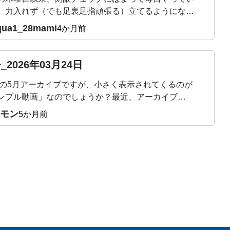
、力入れず（でも足裏足指頑張る）立てるようになり
た。頭の位置は？スウェイバックになってない？とか
qua1_28mami
4か月前
しながら、ゆらゆらしながらやっています。11月から
て、ライブレッスンの度にカラダの気づきがあり、体
ついてきて嬉しい限りです。明日も楽しみです。どう
_2026年03月24日
ろしくお願いいたします🙇
24の5月アーカイブですが、小さく表示されてくるのが
ンプル動画」なのでしょうか？最近、アーカイブを
M？のように、よく見（聴い）ています。あぁそうい
モン
5か月前
とか、、後で分かることがありますから。サロン最
1週間を楽しんでいます。