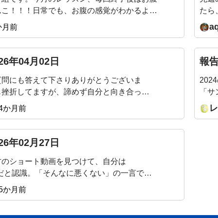
んこ！！！日常でも、お腹の感覚がわかるよう
たら
きて嬉しいです。来月のテーマもすごく楽しみ
まし
a
か月前
確認
始め
力も
26年04月02日
報告
ぞよ
質問にも答えて下さりありがとうございま
20
も挫折してますが、諦めず自分と向き合って
「サ
人柄もお手本です🍀
BG
レ
4か月前
うこ
後の
26年02月27日
方のショート動画を見つけて、自分は
5だと認識。「そんなに悪くない」の一言で、
ﾌﾞに。足裏exercise楽しんでいます。
5か月前