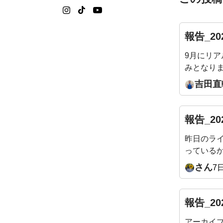
報告_20
9月にリ
みとなり
格ワーク 
吉田直
10:00
接お伝えします。
※会員様
報告_20
ただけます。
昨日のラ
っている
うにしぼ
さん
7
でした！
報告_20
アーカイ