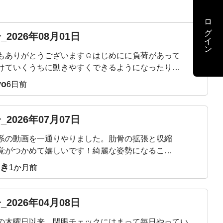
ログイン
_2026年08月01日
もありがとうございます☺️はじめにに負荷があって
けていくうちに動きやすくできるようになったり、
も軽くなったり引き締まってくるのが分かり嬉しい
yo
6日前
。 ただ、終わったあとにマットで寝てしまわない
に立ち上がるまでが目標です😇
_2026年07月07日
系の動画を一通りやりました。肋骨の拡張と収縮
覚がつかめて嬉しいです！綺麗な姿勢になること
的で入会したのでまだまだ継続頑張ります！
き
1か月前
_2026年04月08日
の木曜日以来、閉眼チェックにはまって毎日やってい