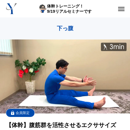
体幹トレーニング！
9/19リアルセミナーです
からだの悩み動画集
下っ腹
体型の悩み動画集
ライブレッスン
セルフ姿勢分析
入会方法
トップ画面ガイド
利用規約
会員限定
【体幹】腹筋群を活性させるエクササイズ
yoshidaコラム