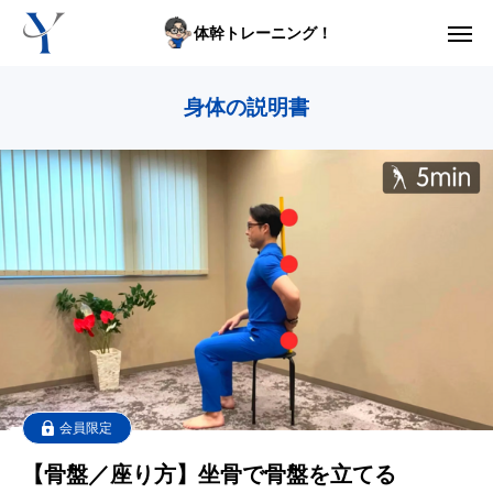
体幹トレーニング！
からだの悩み動画集
身体の説明書
体型の悩み動画集
ライブレッスン
セルフ姿勢分析
入会方法
トップ画面ガイド
利用規約
会員限定
【骨盤／座り方】坐骨で骨盤を立てる
yoshidaコラム