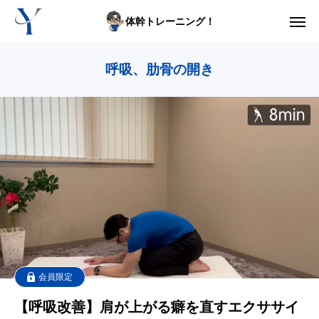
体幹トレーニング！
からだの悩み動画集
呼吸、肋骨の開き
体型の悩み動画集
ライブレッスン
セルフ姿勢分析
入会方法
トップ画面ガイド
利用規約
会員限定
【呼吸改善】肩が上がる癖を直すエクササイ
yoshidaコラム