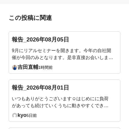
この投稿に関連
報告_2026年08月05日
9月にリアルセミナーを開きます。今年の自社開
催が今回のみとなります。是非直接お会いしまし
ょう！姿勢迷子の骨格ワーク ― 加齢で潰れない
吉田直輔
1時間前
身体のつくり方9/19（土）10:00〜12:30／渋谷当
日は会場を回って、姿勢タイプを直接お伝えしま
す。https://yoshidafitness.com/seminar2026/※会
報告_2026年08月01日
員様はご優待価格となります。※ポイントをご利
いつもありがとうございます☺️はじめにに負荷
用いただけます。(例：1,000Pで1,000円引きとな
があっても続けていくうちに動きやすくできる
ります)
ようになったり、身体も軽くなったり引き締ま
kyo
5日前
ってくるのが分かり嬉しいです。 ただ、終わ
ったあとにマットで寝てしまわないように立ち