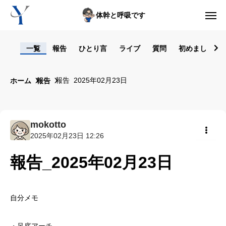
体幹と呼吸です
ログイン
一覧
報告
ひとり言
ライブ
質問
初めまして！
からだの悩み動画集
報告_2025年02月23日
ホーム
報告
体型の悩み動画集
ライブレッスン
mokotto
2025年02月23日 12:26
セルフ姿勢分析
共有
報告_2025年02月23日
入会方法
トップ画面ガイド
自分メモ
利用規約