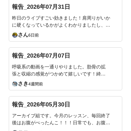
上がるまでが目標です😇
報告_2026年07月31日
昨日のライブすごい効きました！肩周りがいか
に硬くなっているかがよくわかりましたし、自
分の体が雑巾のようにしぼられて、なかなか生
さん
6日前
活の中ではない動きで痛快でした！またアーカ
イブを見ながらやりたいと思います
報告_2026年07月07日
呼吸系の動画を一通りやりました。肋骨の拡
張と収縮の感覚がつかめて嬉しいです！綺麗
な姿勢になることが目的で入会したのでまだ
さき
4週間前
まだ継続頑張ります！
報告_2026年05月30日
アーカイブ組です。今月のレッスン、毎回終了
後はお腹がぺったんこ！！！日常でも、お腹の
感覚がわかるようになってきて嬉しいです。来