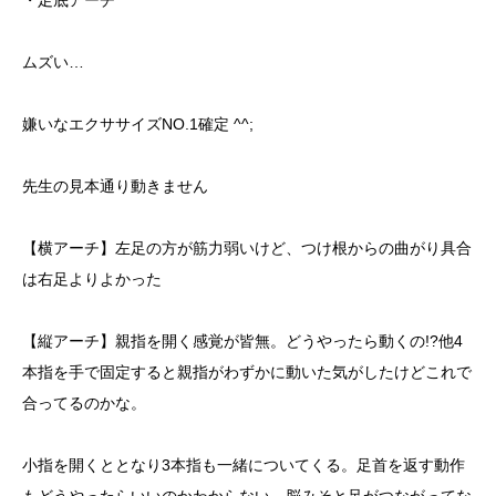
・足底アーチ
yoshidaコラム
ムズい…
嫌いなエクササイズNO.1確定 ^^;
先生の見本通り動きません
【横アーチ】左足の方が筋力弱いけど、つけ根からの曲がり具合
は右足よりよかった
【縦アーチ】親指を開く感覚が皆無。どうやったら動くの!?他4
本指を手で固定すると親指がわずかに動いた気がしたけどこれで
合ってるのかな。
小指を開くととなり3本指も一緒についてくる。足首を返す動作