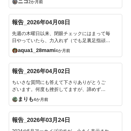
ニコ
2か月前
月のテーマもすごく楽しみです！
報告_2026年04月08日
先週の木曜日以来、閉眼チェックにはまって毎
日やっていたら、力入れず（でも足裏足指頑張
る）立てるようになりました。頭の位置は？ス
aqua1_28mami
4か月前
ウェイバックになってない？とか確認しなが
ら、ゆらゆらしながらやっています。11月から
始めて、ライブレッスンの度にカラダの気づき
報告_2026年04月02日
があり、体力もついてきて嬉しい限りです。明
ちいさな質問にも答えて下さりありがとうご
日も楽しみです。どうぞよろしくお願いいたし
ざいます。何度も挫折してますが、諦めず自
ます🙇
分と向き合っています。お人柄もお手本です
まりも
4か月前
🍀
報告_2026年03月24日