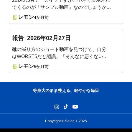
2024の5月アーカイブですが、小さく表示され
てくるのが「サンプル動画」なのでしょうか？
最近、アーカイブをBGM？のように、よく見
レモン
4か月前
（聴い）ています。あぁそういうことか、、後
で分かることがありますから。サロン最後の1週
間を楽しんでいます。
報告_2026年02月27日
靴の減り方のショート動画を見つけて、自分
はWORST5だと認識。「そんなに悪くない」
の一言で、ﾎﾟｼﾞﾃｨﾌﾞに。足裏exercise楽しん
レモン
5か月前
でいます。
等身大のまま整える、軽やかな毎日
Copyright © Salon Y 2025